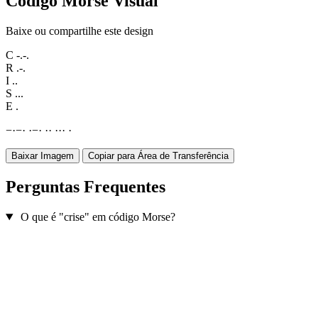
Código Morse Visual
Baixe ou compartilhe este design
C
-.-.
R
.-.
I
..
S
...
E
.
−
·
−
·
·
−
·
·
·
·
·
·
·
Baixar Imagem
Copiar para Área de Transferência
Perguntas Frequentes
O que é "crise" em código Morse?