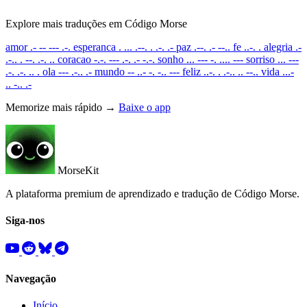
Explore mais traduções em Código Morse
amor
.- -- --- .-.
esperanca
. ... .--. . .-. .-
paz
.--. .- --..
fe
..-. .
alegria
.-
.-.. . --. .-. ..
coracao
-.-. --- .-. .- -.-.
sonho
... --- -. .... ---
sorriso
... ---
.-. .-. .. .
ola
--- .-.. .-
mundo
-- ..- -. -.. ---
feliz
..-. . .-.. .. --..
vida
...-
.. -.. .-
Memorize mais rápido →
Baixe o app
MorseKit
A plataforma premium de aprendizado e tradução de Código Morse.
Siga-nos
Navegação
Início