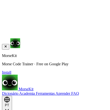
MorseKit
Morse Code Trainer · Free on Google Play
Install
MorseKit
Dicionário
Academia
Ferramentas
Aprender
FAQ
PT