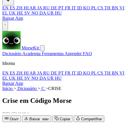
EN
ES
ZH
HI
AR
JA
RU
DE
PT
FR
IT
ID
KO
PL
CS
TH
BN
VI
EL
UK
HE
SV
NO
DA
UR
HU
Baixar App
MorseKit
Dicionário
Academia
Ferramentas
Aprender
FAQ
Idioma
EN
ES
ZH
HI
AR
JA
RU
DE
PT
FR
IT
ID
KO
PL
CS
TH
BN
VI
EL
UK
HE
SV
NO
DA
UR
HU
Baixar App
Início
>
Dicionário
>
C
>
CRISE
Crise
em Código Morse
−
·
−
·
·
−
·
·
·
·
·
·
·
Ouvir
Baixar .wav
Copiar
Compartilhar