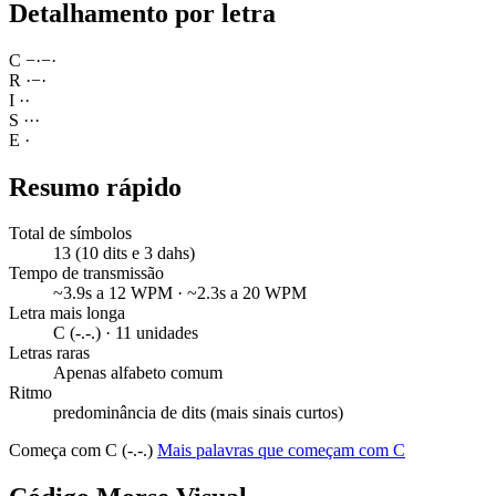
Detalhamento por letra
C
−
·
−
·
R
·
−
·
I
·
·
S
·
·
·
E
·
Resumo rápido
Total de símbolos
13 (10 dits e 3 dahs)
Tempo de transmissão
~3.9s a 12 WPM · ~2.3s a 20 WPM
Letra mais longa
C (-.-.) · 11 unidades
Letras raras
Apenas alfabeto comum
Ritmo
predominância de dits (mais sinais curtos)
Começa com C (-.-.)
Mais palavras que começam com C