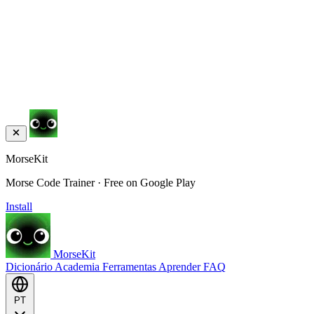
MorseKit
Morse Code Trainer · Free on Google Play
Install
MorseKit
Dicionário
Academia
Ferramentas
Aprender
FAQ
PT