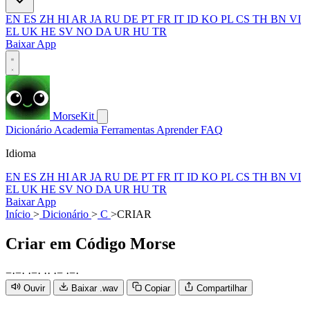
EN
ES
ZH
HI
AR
JA
RU
DE
PT
FR
IT
ID
KO
PL
CS
TH
BN
VI
EL
UK
HE
SV
NO
DA
UR
HU
TR
Baixar App
MorseKit
Dicionário
Academia
Ferramentas
Aprender
FAQ
Idioma
EN
ES
ZH
HI
AR
JA
RU
DE
PT
FR
IT
ID
KO
PL
CS
TH
BN
VI
EL
UK
HE
SV
NO
DA
UR
HU
TR
Baixar App
Início
>
Dicionário
>
C
>
CRIAR
Criar
em Código Morse
−
·
−
·
·
−
·
·
·
·
−
·
−
·
Ouvir
Baixar .wav
Copiar
Compartilhar