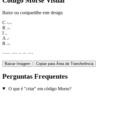
Código Morse Visual
Baixe ou compartilhe este design
C
-.-.
R
.-.
I
..
A
.-
R
.-.
−
·
−
·
·
−
·
·
·
·
−
·
−
·
Baixar Imagem
Copiar para Área de Transferência
Perguntas Frequentes
O que é "criar" em código Morse?