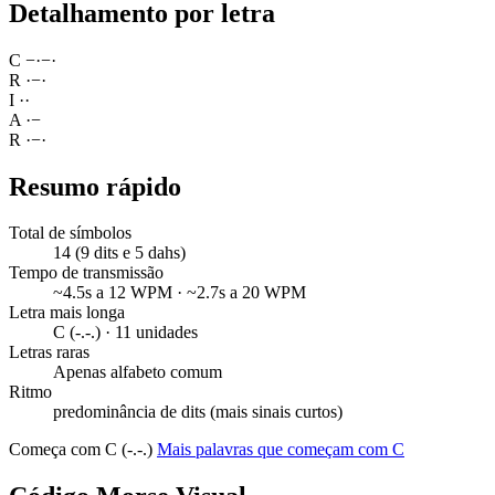
Detalhamento por letra
C
−
·
−
·
R
·
−
·
I
·
·
A
·
−
R
·
−
·
Resumo rápido
Total de símbolos
14 (9 dits e 5 dahs)
Tempo de transmissão
~4.5s a 12 WPM · ~2.7s a 20 WPM
Letra mais longa
C (-.-.) · 11 unidades
Letras raras
Apenas alfabeto comum
Ritmo
predominância de dits (mais sinais curtos)
Começa com C (-.-.)
Mais palavras que começam com C