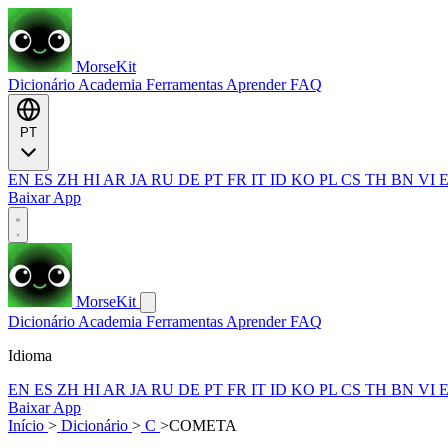
MorseKit
Dicionário
Academia
Ferramentas
Aprender
FAQ
PT
EN
ES
ZH
HI
AR
JA
RU
DE
PT
FR
IT
ID
KO
PL
CS
TH
BN
VI
Baixar App
MorseKit
Dicionário
Academia
Ferramentas
Aprender
FAQ
Idioma
EN
ES
ZH
HI
AR
JA
RU
DE
PT
FR
IT
ID
KO
PL
CS
TH
BN
VI
Baixar App
Início
>
Dicionário
>
C
>
COMETA