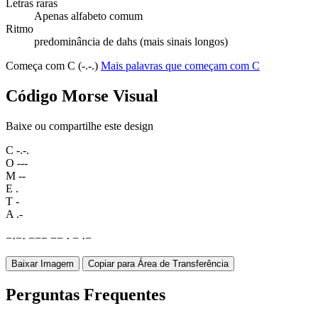
Letras raras
Apenas alfabeto comum
Ritmo
predominância de dahs (mais sinais longos)
Começa com C (-.-.)
Mais palavras que começam com C
Código Morse Visual
Baixe ou compartilhe este design
C
-.-.
O
---
M
--
E
.
T
-
A
.-
−
·
−
·
−
−
−
−
−
·
−
·
−
Baixar Imagem
Copiar para Área de Transferência
Perguntas Frequentes