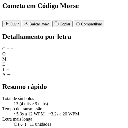
Cometa
em Código Morse
−
·
−
·
−
−
−
−
−
·
−
·
−
Ouvir
Baixar .wav
Copiar
Compartilhar
Detalhamento por letra
C
−
·
−
·
O
−
−
−
M
−
−
E
·
T
−
A
·
−
Resumo rápido
Total de símbolos
13 (4 dits e 9 dahs)
Tempo de transmissão
~5.3s a 12 WPM · ~3.2s a 20 WPM
Letra mais longa
C (-.-.) · 11 unidades