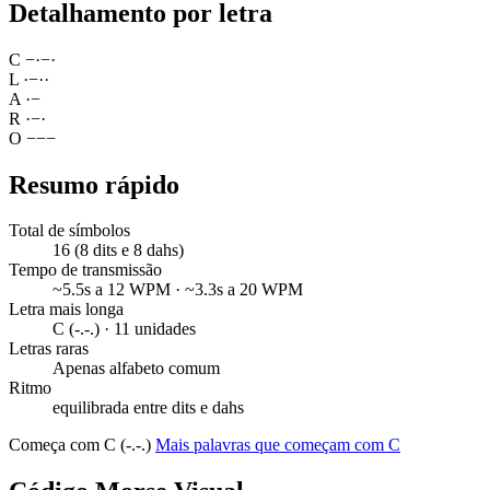
Detalhamento por letra
C
−
·
−
·
L
·
−
·
·
A
·
−
R
·
−
·
O
−
−
−
Resumo rápido
Total de símbolos
16 (8 dits e 8 dahs)
Tempo de transmissão
~5.5s a 12 WPM · ~3.3s a 20 WPM
Letra mais longa
C (-.-.) · 11 unidades
Letras raras
Apenas alfabeto comum
Ritmo
equilibrada entre dits e dahs
Começa com C (-.-.)
Mais palavras que começam com C