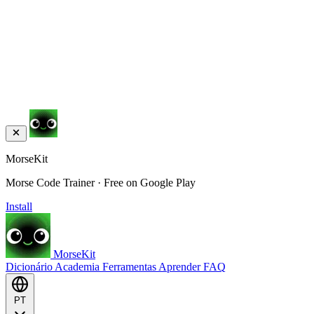
MorseKit
Morse Code Trainer · Free on Google Play
Install
MorseKit
Dicionário
Academia
Ferramentas
Aprender
FAQ
PT