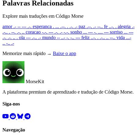
Palavras Relacionadas
Explore mais traduções em Código Morse
amor
.- -- --- .-.
esperanca
. ... .--. . .-. .-
paz
.--. .- --..
fe
..-. .
alegria
.-
.-.. . --. .-. ..
coracao
-.-. --- .-. .- -.-.
sonho
... --- -. .... ---
sorriso
... ---
.-. .-. .. .
ola
--- .-.. .-
mundo
-- ..- -. -.. ---
feliz
..-. . .-.. .. --..
vida
...-
.. -.. .-
Memorize mais rápido →
Baixe o app
MorseKit
A plataforma premium de aprendizado e tradução de Código Morse.
Siga-nos
Navegação