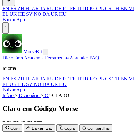
EN
ES
ZH
HI
AR
JA
RU
DE
PT
FR
IT
ID
KO
PL
CS
TH
BN
VI
EL
UK
HE
SV
NO
DA
UR
HU
Baixar App
MorseKit
Dicionário
Academia
Ferramentas
Aprender
FAQ
Idioma
EN
ES
ZH
HI
AR
JA
RU
DE
PT
FR
IT
ID
KO
PL
CS
TH
BN
VI
EL
UK
HE
SV
NO
DA
UR
HU
Baixar App
Início
>
Dicionário
>
C
>
CLARO
Claro
em Código Morse
−
·
−
·
·
−
·
·
·
−
·
−
·
−
−
−
Ouvir
Baixar .wav
Copiar
Compartilhar