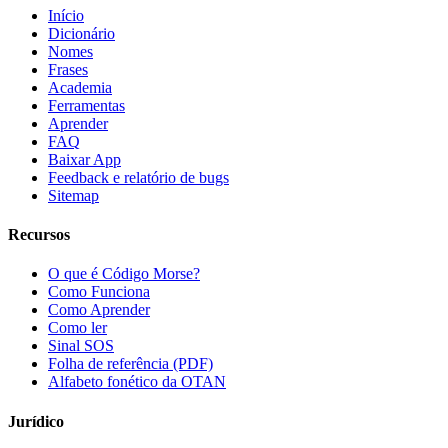
Início
Dicionário
Nomes
Frases
Academia
Ferramentas
Aprender
FAQ
Baixar App
Feedback e relatório de bugs
Sitemap
Recursos
O que é Código Morse?
Como Funciona
Como Aprender
Como ler
Sinal SOS
Folha de referência (PDF)
Alfabeto fonético da OTAN
Jurídico