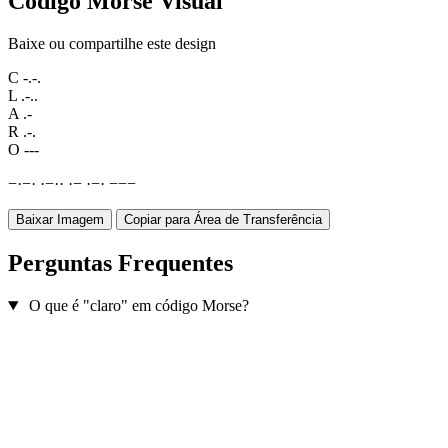
Código Morse Visual
Baixe ou compartilhe este design
C
-.-.
L
.-..
A
.-
R
.-.
O
---
−
·
−
·
·
−
·
·
·
−
·
−
·
−
−
−
Baixar Imagem
Copiar para Área de Transferência
Perguntas Frequentes
O que é "claro" em código Morse?