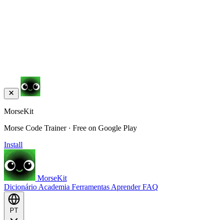
MorseKit
Morse Code Trainer · Free on Google Play
Install
MorseKit
Dicionário
Academia
Ferramentas
Aprender
FAQ
PT