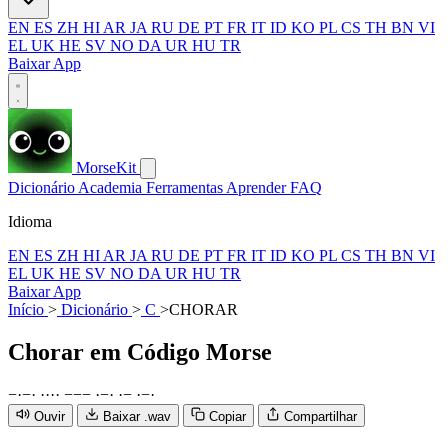
EN
ES
ZH
HI
AR
JA
RU
DE
PT
FR
IT
ID
KO
PL
CS
TH
BN
VI
EL
UK
HE
SV
NO
DA
UR
HU
TR
Baixar App
MorseKit
Dicionário
Academia
Ferramentas
Aprender
FAQ
Idioma
EN
ES
ZH
HI
AR
JA
RU
DE
PT
FR
IT
ID
KO
PL
CS
TH
BN
VI
EL
UK
HE
SV
NO
DA
UR
HU
TR
Baixar App
Início
>
Dicionário
>
C
>
CHORAR
Chorar
em Código Morse
−
·
−
·
·
·
·
·
−
−
−
·
−
·
·
−
·
−
·
Ouvir
Baixar .wav
Copiar
Compartilhar