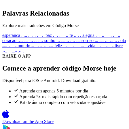
Palavras Relacionadas
Explore mais traduções em Código Morse
esperanca
. ... .--. . .-. .-
paz
.--. .- --..
fe
..-. .
alegria
.- .-.. . --. .-. ..
coracao
-.-. --- .-. .- -.-.
sonho
... --- -. .... ---
sorriso
... --- .-. .-. .. .
ola
--- .-.. .-
mundo
-- ..- -. -.. ---
feliz
..-. . .-.. .. --..
vida
...- .. -.. .-
livre
.-.. .. ...- .-. .
BAIXE O APP
Comece a aprender código Morse hoje
Disponível para iOS e Android. Download gratuito.
Aprenda em apenas 5 minutos por dia
Aprenda 5x mais rápido com repetição espaçada
Kit de áudio completo com velocidade ajustável
Download on the
App Store