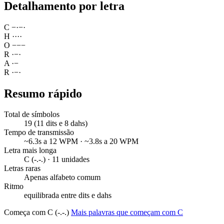
Detalhamento por letra
C
−
·
−
·
H
·
·
·
·
O
−
−
−
R
·
−
·
A
·
−
R
·
−
·
Resumo rápido
Total de símbolos
19 (11 dits e 8 dahs)
Tempo de transmissão
~6.3s a 12 WPM · ~3.8s a 20 WPM
Letra mais longa
C (-.-.) · 11 unidades
Letras raras
Apenas alfabeto comum
Ritmo
equilibrada entre dits e dahs
Começa com C (-.-.)
Mais palavras que começam com C