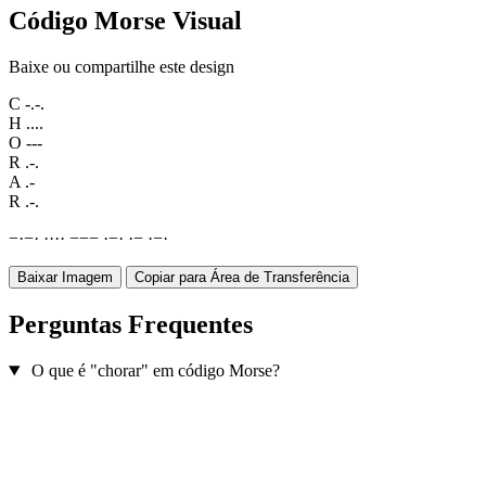
Código Morse Visual
Baixe ou compartilhe este design
C
-.-.
H
....
O
---
R
.-.
A
.-
R
.-.
−
·
−
·
·
·
·
·
−
−
−
·
−
·
·
−
·
−
·
Baixar Imagem
Copiar para Área de Transferência
Perguntas Frequentes
O que é "chorar" em código Morse?