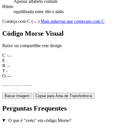
Apenas alfabeto comum
Ritmo
equilibrada entre dits e dahs
Começa com C (-.-.)
Mais palavras que começam com C
Código Morse Visual
Baixe ou compartilhe este design
C
-.-.
E
.
R
.-.
T
-
O
---
−
·
−
·
·
·
−
·
−
−
−
−
Baixar Imagem
Copiar para Área de Transferência
Perguntas Frequentes
O que é "certo" em código Morse?