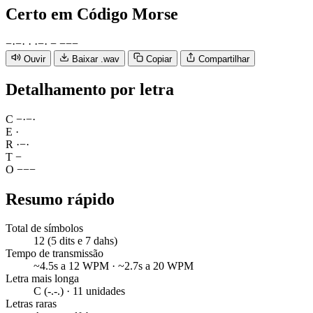
Certo
em Código Morse
−
·
−
·
·
·
−
·
−
−
−
−
Ouvir
Baixar .wav
Copiar
Compartilhar
Detalhamento por letra
C
−
·
−
·
E
·
R
·
−
·
T
−
O
−
−
−
Resumo rápido
Total de símbolos
12 (5 dits e 7 dahs)
Tempo de transmissão
~4.5s a 12 WPM · ~2.7s a 20 WPM
Letra mais longa
C (-.-.) · 11 unidades
Letras raras