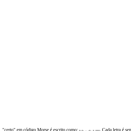
"certo" em código Morse é escrito como: -.-. . .-. - ---. Cada letra é