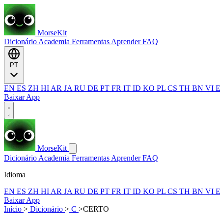
MorseKit
Dicionário
Academia
Ferramentas
Aprender
FAQ
PT
EN
ES
ZH
HI
AR
JA
RU
DE
PT
FR
IT
ID
KO
PL
CS
TH
BN
VI
Baixar App
MorseKit
Dicionário
Academia
Ferramentas
Aprender
FAQ
Idioma
EN
ES
ZH
HI
AR
JA
RU
DE
PT
FR
IT
ID
KO
PL
CS
TH
BN
VI
Baixar App
Início
>
Dicionário
>
C
>
CERTO