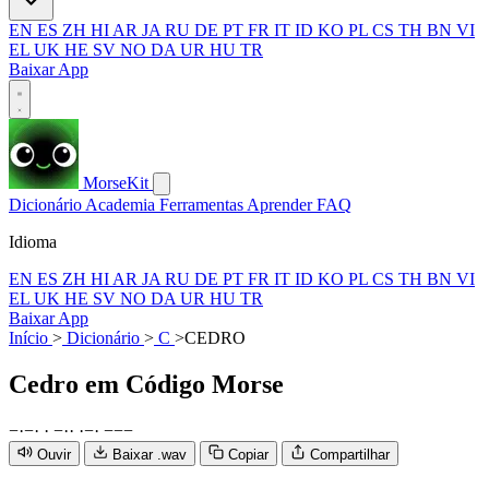
EN
ES
ZH
HI
AR
JA
RU
DE
PT
FR
IT
ID
KO
PL
CS
TH
BN
VI
EL
UK
HE
SV
NO
DA
UR
HU
TR
Baixar App
MorseKit
Dicionário
Academia
Ferramentas
Aprender
FAQ
Idioma
EN
ES
ZH
HI
AR
JA
RU
DE
PT
FR
IT
ID
KO
PL
CS
TH
BN
VI
EL
UK
HE
SV
NO
DA
UR
HU
TR
Baixar App
Início
>
Dicionário
>
C
>
CEDRO
Cedro
em Código Morse
−
·
−
·
·
−
·
·
·
−
·
−
−
−
Ouvir
Baixar .wav
Copiar
Compartilhar