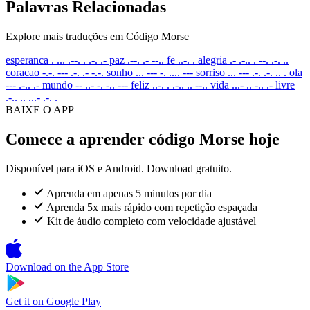
Palavras Relacionadas
Explore mais traduções em Código Morse
esperanca
. ... .--. . .-. .-
paz
.--. .- --..
fe
..-. .
alegria
.- .-.. . --. .-. ..
coracao
-.-. --- .-. .- -.-.
sonho
... --- -. .... ---
sorriso
... --- .-. .-. .. .
ola
--- .-.. .-
mundo
-- ..- -. -.. ---
feliz
..-. . .-.. .. --..
vida
...- .. -.. .-
livre
.-.. .. ...- .-. .
BAIXE O APP
Comece a aprender código Morse hoje
Disponível para iOS e Android. Download gratuito.
Aprenda em apenas 5 minutos por dia
Aprenda 5x mais rápido com repetição espaçada
Kit de áudio completo com velocidade ajustável
Download on the
App Store
Get it on
Google Play