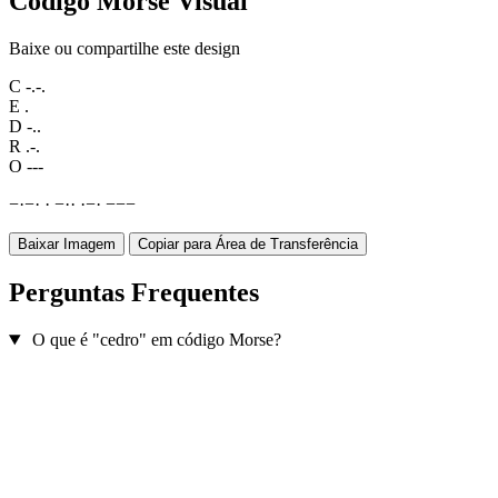
Código Morse Visual
Baixe ou compartilhe este design
C
-.-.
E
.
D
-..
R
.-.
O
---
−
·
−
·
·
−
·
·
·
−
·
−
−
−
Baixar Imagem
Copiar para Área de Transferência
Perguntas Frequentes
O que é "cedro" em código Morse?