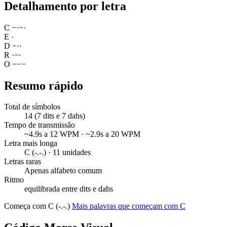
Detalhamento por letra
C
−
·
−
·
E
·
D
−
·
·
R
·
−
·
O
−
−
−
Resumo rápido
Total de símbolos
14 (7 dits e 7 dahs)
Tempo de transmissão
~4.9s a 12 WPM · ~2.9s a 20 WPM
Letra mais longa
C (-.-.) · 11 unidades
Letras raras
Apenas alfabeto comum
Ritmo
equilibrada entre dits e dahs
Começa com C (-.-.)
Mais palavras que começam com C