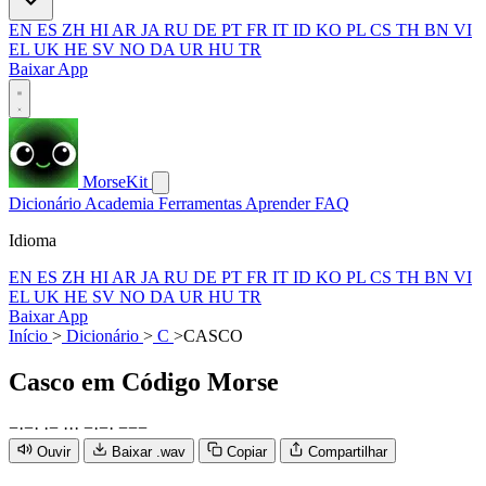
EN
ES
ZH
HI
AR
JA
RU
DE
PT
FR
IT
ID
KO
PL
CS
TH
BN
VI
EL
UK
HE
SV
NO
DA
UR
HU
TR
Baixar App
MorseKit
Dicionário
Academia
Ferramentas
Aprender
FAQ
Idioma
EN
ES
ZH
HI
AR
JA
RU
DE
PT
FR
IT
ID
KO
PL
CS
TH
BN
VI
EL
UK
HE
SV
NO
DA
UR
HU
TR
Baixar App
Início
>
Dicionário
>
C
>
CASCO
Casco
em Código Morse
−
·
−
·
·
−
·
·
·
−
·
−
·
−
−
−
Ouvir
Baixar .wav
Copiar
Compartilhar