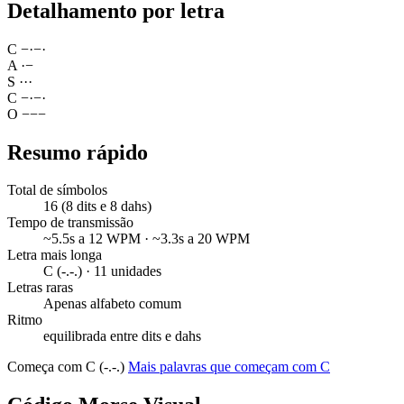
Detalhamento por letra
C
−
·
−
·
A
·
−
S
·
·
·
C
−
·
−
·
O
−
−
−
Resumo rápido
Total de símbolos
16 (8 dits e 8 dahs)
Tempo de transmissão
~5.5s a 12 WPM · ~3.3s a 20 WPM
Letra mais longa
C (-.-.) · 11 unidades
Letras raras
Apenas alfabeto comum
Ritmo
equilibrada entre dits e dahs
Começa com C (-.-.)
Mais palavras que começam com C