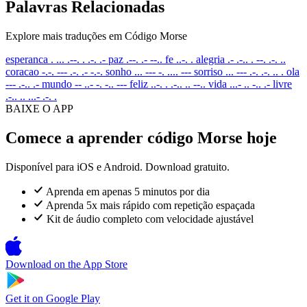
Palavras Relacionadas
Explore mais traduções em Código Morse
esperanca
. ... .--. . .-. .-
paz
.--. .- --..
fe
..-. .
alegria
.- .-.. . --. .-. ..
coracao
-.-. --- .-. .- -.-.
sonho
... --- -. .... ---
sorriso
... --- .-. .-. .. .
ola
--- .-.. .-
mundo
-- ..- -. -.. ---
feliz
..-. . .-.. .. --..
vida
...- .. -.. .-
livre
.-.. .. ...- .-. .
BAIXE O APP
Comece a aprender código Morse hoje
Disponível para iOS e Android. Download gratuito.
Aprenda em apenas 5 minutos por dia
Aprenda 5x mais rápido com repetição espaçada
Kit de áudio completo com velocidade ajustável
Download on the
App Store
Get it on
Google Play