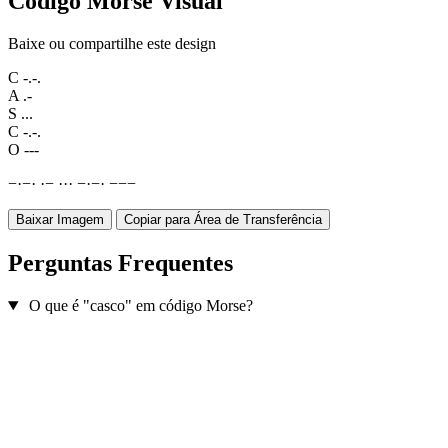
Código Morse Visual
Baixe ou compartilhe este design
C
-.-.
A
.-
S
...
C
-.-.
O
---
−
·
−
·
·
−
·
·
·
−
·
−
·
−
−
−
Baixar Imagem
Copiar para Área de Transferência
Perguntas Frequentes
O que é "casco" em código Morse?