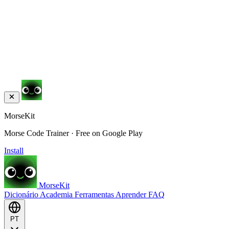
MorseKit
Morse Code Trainer · Free on Google Play
Install
MorseKit
Dicionário
Academia
Ferramentas
Aprender
FAQ
PT