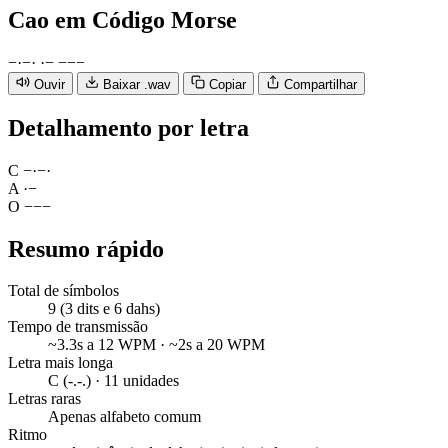
Cao
em Código Morse
−
·
−
·
·
−
−
−
−
Ouvir
Baixar .wav
Copiar
Compartilhar
Detalhamento por letra
C
−
·
−
·
A
·
−
O
−
−
−
Resumo rápido
Total de símbolos
9 (3 dits e 6 dahs)
Tempo de transmissão
~3.3s a 12 WPM · ~2s a 20 WPM
Letra mais longa
C (-.-.) · 11 unidades
Letras raras
Apenas alfabeto comum
Ritmo