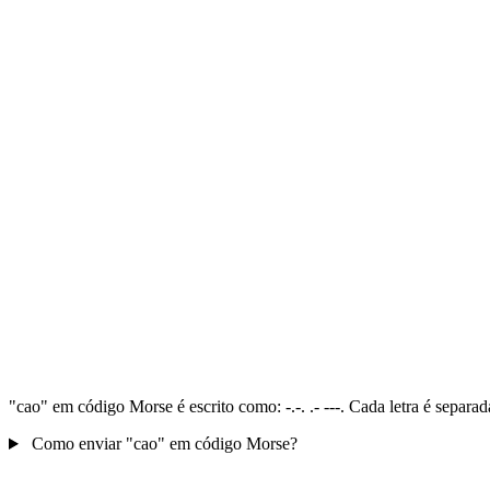
"cao" em código Morse é escrito como: -.-. .- ---. Cada letra é separ
Como enviar "cao" em código Morse?