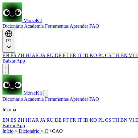
MorseKit
Dicionário
Academia
Ferramentas
Aprender
FAQ
PT
EN
ES
ZH
HI
AR
JA
RU
DE
PT
FR
IT
ID
KO
PL
CS
TH
BN
VI
Baixar App
MorseKit
Dicionário
Academia
Ferramentas
Aprender
FAQ
Idioma
EN
ES
ZH
HI
AR
JA
RU
DE
PT
FR
IT
ID
KO
PL
CS
TH
BN
VI
Baixar App
Início
>
Dicionário
>
C
>
CAO