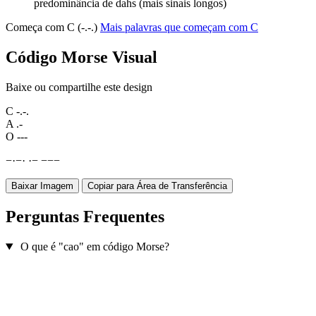
predominância de dahs (mais sinais longos)
Começa com C (-.-.)
Mais palavras que começam com C
Código Morse Visual
Baixe ou compartilhe este design
C
-.-.
A
.-
O
---
−
·
−
·
·
−
−
−
−
Baixar Imagem
Copiar para Área de Transferência
Perguntas Frequentes
O que é "cao" em código Morse?