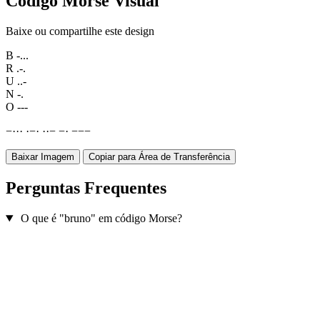
Código Morse Visual
Baixe ou compartilhe este design
B
-...
R
.-.
U
..-
N
-.
O
---
−
·
·
·
·
−
·
·
·
−
−
·
−
−
−
Baixar Imagem
Copiar para Área de Transferência
Perguntas Frequentes
O que é "bruno" em código Morse?