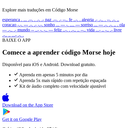
Explore mais traduções em Código Morse
esperanca
. ... .--. . .-. .-
paz
.--. .- --..
fe
..-. .
alegria
.- .-.. . --. .-. ..
coracao
-.-. --- .-. .- -.-.
sonho
... --- -. .... ---
sorriso
... --- .-. .-. .. .
ola
--- .-.. .-
mundo
-- ..- -. -.. ---
feliz
..-. . .-.. .. --..
vida
...- .. -.. .-
livre
.-.. .. ...- .-. .
BAIXE O APP
Comece a aprender código Morse hoje
Disponível para iOS e Android. Download gratuito.
Aprenda em apenas 5 minutos por dia
Aprenda 5x mais rápido com repetição espaçada
Kit de áudio completo com velocidade ajustável
Download on the
App Store
Get it on
Google Play