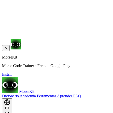
MorseKit
Morse Code Trainer · Free on Google Play
Install
MorseKit
Dicionário
Academia
Ferramentas
Aprender
FAQ
PT