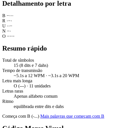
Detalhamento por letra
B
−
·
·
·
R
·
−
·
U
·
·
−
N
−
·
O
−
−
−
Resumo rápido
Total de símbolos
15 (8 dits e 7 dahs)
Tempo de transmissão
~5.1s a 12 WPM · ~3.1s a 20 WPM
Letra mais longa
O (---) · 11 unidades
Letras raras
Apenas alfabeto comum
Ritmo
equilibrada entre dits e dahs
Começa com B (-...)
Mais palavras que começam com B