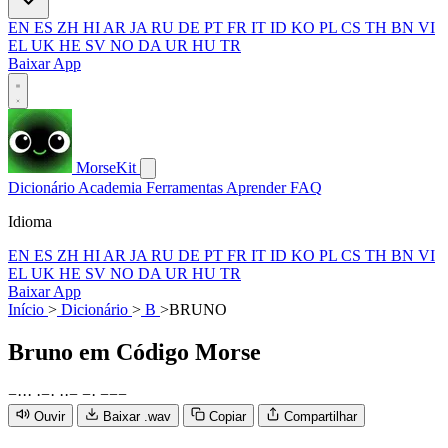
EN
ES
ZH
HI
AR
JA
RU
DE
PT
FR
IT
ID
KO
PL
CS
TH
BN
VI
EL
UK
HE
SV
NO
DA
UR
HU
TR
Baixar App
MorseKit
Dicionário
Academia
Ferramentas
Aprender
FAQ
Idioma
EN
ES
ZH
HI
AR
JA
RU
DE
PT
FR
IT
ID
KO
PL
CS
TH
BN
VI
EL
UK
HE
SV
NO
DA
UR
HU
TR
Baixar App
Início
>
Dicionário
>
B
>
BRUNO
Bruno
em Código Morse
−
·
·
·
·
−
·
·
·
−
−
·
−
−
−
Ouvir
Baixar .wav
Copiar
Compartilhar