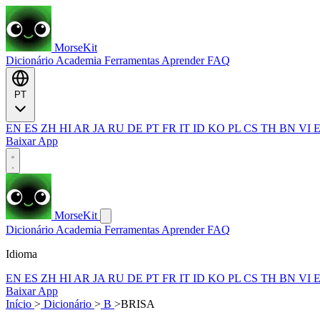
MorseKit
Dicionário
Academia
Ferramentas
Aprender
FAQ
PT
EN
ES
ZH
HI
AR
JA
RU
DE
PT
FR
IT
ID
KO
PL
CS
TH
BN
VI
Baixar App
MorseKit
Dicionário
Academia
Ferramentas
Aprender
FAQ
Idioma
EN
ES
ZH
HI
AR
JA
RU
DE
PT
FR
IT
ID
KO
PL
CS
TH
BN
VI
Baixar App
Início
>
Dicionário
>
B
>
BRISA