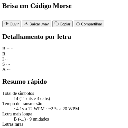
Brisa
em Código Morse
−
·
·
·
·
−
·
·
·
·
·
·
·
−
Ouvir
Baixar .wav
Copiar
Compartilhar
Detalhamento por letra
B
−
·
·
·
R
·
−
·
I
·
·
S
·
·
·
A
·
−
Resumo rápido
Total de símbolos
14 (11 dits e 3 dahs)
Tempo de transmissão
~4.1s a 12 WPM · ~2.5s a 20 WPM
Letra mais longa
B (-...) · 9 unidades
Letras raras