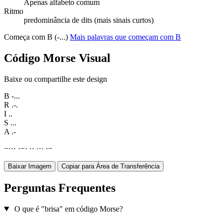
Apenas alfabeto comum
Ritmo
predominância de dits (mais sinais curtos)
Começa com B (-...)
Mais palavras que começam com B
Código Morse Visual
Baixe ou compartilhe este design
B
-...
R
.-.
I
..
S
...
A
.-
−
·
·
·
·
−
·
·
·
·
·
·
·
−
Baixar Imagem
Copiar para Área de Transferência
Perguntas Frequentes
O que é "brisa" em código Morse?