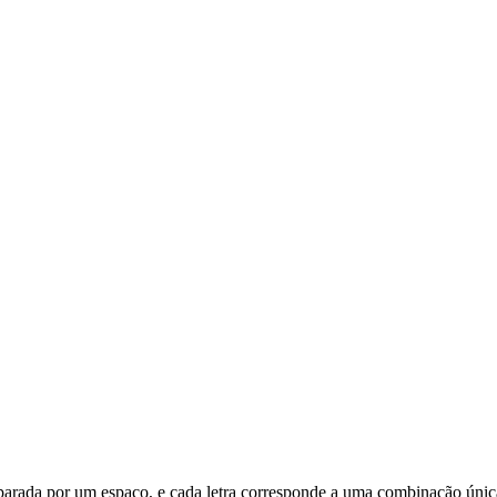
é separada por um espaço, e cada letra corresponde a uma combinação únic