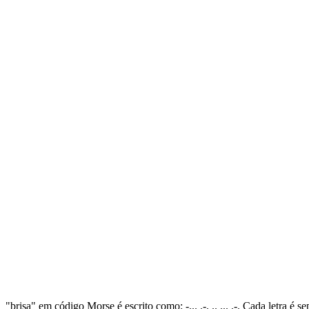
"brisa" em código Morse é escrito como: -... .-. .. ... .-. Cada letra 