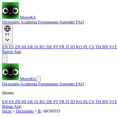
MorseKit
Dicionário
Academia
Ferramentas
Aprender
FAQ
PT
EN
ES
ZH
HI
AR
JA
RU
DE
PT
FR
IT
ID
KO
PL
CS
TH
BN
VI
Baixar App
MorseKit
Dicionário
Academia
Ferramentas
Aprender
FAQ
Idioma
EN
ES
ZH
HI
AR
JA
RU
DE
PT
FR
IT
ID
KO
PL
CS
TH
BN
VI
Baixar App
Início
>
Dicionário
>
B
>
BONITO