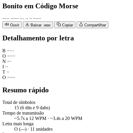
Bonito
em Código Morse
−
·
·
·
−
−
−
−
·
·
·
−
−
−
−
Ouvir
Baixar .wav
Copiar
Compartilhar
Detalhamento por letra
B
−
·
·
·
O
−
−
−
N
−
·
I
·
·
T
−
O
−
−
−
Resumo rápido
Total de símbolos
15 (6 dits e 9 dahs)
Tempo de transmissão
~5.7s a 12 WPM · ~3.4s a 20 WPM
Letra mais longa
O (---) · 11 unidades