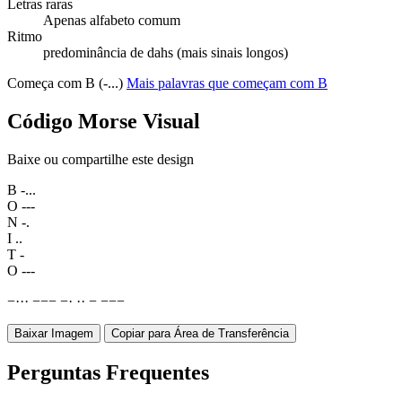
Letras raras
Apenas alfabeto comum
Ritmo
predominância de dahs (mais sinais longos)
Começa com B (-...)
Mais palavras que começam com B
Código Morse Visual
Baixe ou compartilhe este design
B
-...
O
---
N
-.
I
..
T
-
O
---
−
·
·
·
−
−
−
−
·
·
·
−
−
−
−
Baixar Imagem
Copiar para Área de Transferência
Perguntas Frequentes