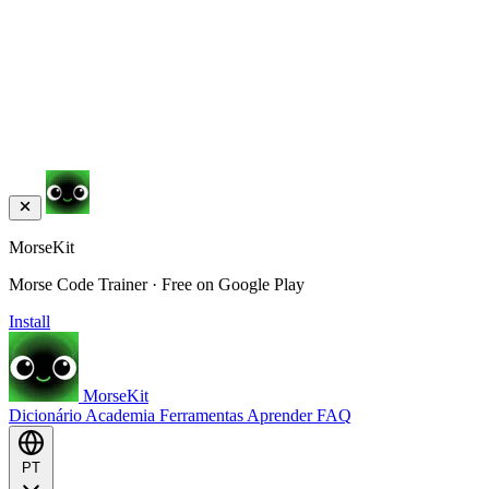
MorseKit
Morse Code Trainer · Free on Google Play
Install
MorseKit
Dicionário
Academia
Ferramentas
Aprender
FAQ
PT