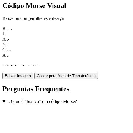
Código Morse Visual
Baixe ou compartilhe este design
B
-...
I
..
A
.-
N
-.
C
-.-.
A
.-
−
·
·
·
·
·
·
−
−
·
−
·
−
·
·
−
Baixar Imagem
Copiar para Área de Transferência
Perguntas Frequentes
O que é "bianca" em código Morse?