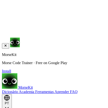
MorseKit
Morse Code Trainer · Free on Google Play
Install
MorseKit
Dicionário
Academia
Ferramentas
Aprender
FAQ
PT