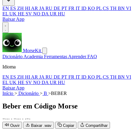
EN
ES
ZH
HI
AR
JA
RU
DE
PT
FR
IT
ID
KO
PL
CS
TH
BN
VI
EL
UK
HE
SV
NO
DA
UR
HU
Baixar App
MorseKit
Dicionário
Academia
Ferramentas
Aprender
FAQ
Idioma
EN
ES
ZH
HI
AR
JA
RU
DE
PT
FR
IT
ID
KO
PL
CS
TH
BN
VI
EL
UK
HE
SV
NO
DA
UR
HU
Baixar App
Início
>
Dicionário
>
B
>
BEBER
Beber
em Código Morse
−
·
·
·
·
−
·
·
·
·
·
−
·
Ouvir
Baixar .wav
Copiar
Compartilhar