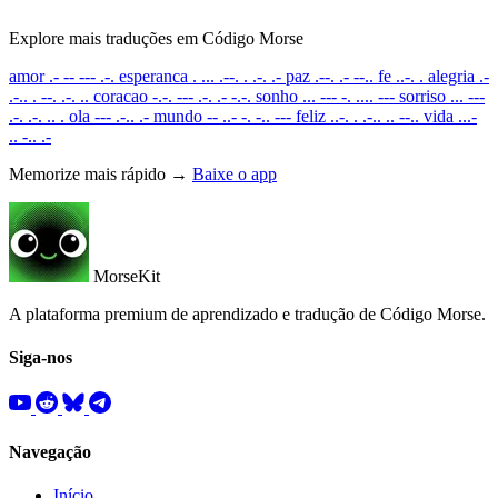
Explore mais traduções em Código Morse
amor
.- -- --- .-.
esperanca
. ... .--. . .-. .-
paz
.--. .- --..
fe
..-. .
alegria
.-
.-.. . --. .-. ..
coracao
-.-. --- .-. .- -.-.
sonho
... --- -. .... ---
sorriso
... ---
.-. .-. .. .
ola
--- .-.. .-
mundo
-- ..- -. -.. ---
feliz
..-. . .-.. .. --..
vida
...-
.. -.. .-
Memorize mais rápido →
Baixe o app
MorseKit
A plataforma premium de aprendizado e tradução de Código Morse.
Siga-nos
Navegação
Início