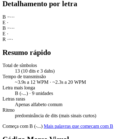
Detalhamento por letra
B
−
·
·
·
E
·
B
−
·
·
·
E
·
R
·
−
·
Resumo rápido
Total de símbolos
13 (10 dits e 3 dahs)
Tempo de transmissão
~3.9s a 12 WPM · ~2.3s a 20 WPM
Letra mais longa
B (-...) · 9 unidades
Letras raras
Apenas alfabeto comum
Ritmo
predominância de dits (mais sinais curtos)
Começa com B (-...)
Mais palavras que começam com B