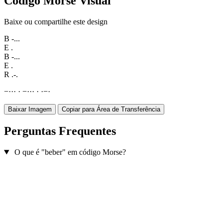
Código Morse Visual
Baixe ou compartilhe este design
B
-...
E
.
B
-...
E
.
R
.-.
−
·
·
·
·
−
·
·
·
·
·
−
·
Baixar Imagem
Copiar para Área de Transferência
Perguntas Frequentes
O que é "beber" em código Morse?