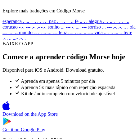
Explore mais traduções em Código Morse
esperanca
. ... .--. . .-. .-
paz
.--. .- --..
fe
..-. .
alegria
.- .-.. . --. .-. ..
coracao
-.-. --- .-. .- -.-.
sonho
... --- -. .... ---
sorriso
... --- .-. .-. .. .
ola
--- .-.. .-
mundo
-- ..- -. -.. ---
feliz
..-. . .-.. .. --..
vida
...- .. -.. .-
livre
.-.. .. ...- .-. .
BAIXE O APP
Comece a aprender código Morse hoje
Disponível para iOS e Android. Download gratuito.
Aprenda em apenas 5 minutos por dia
Aprenda 5x mais rápido com repetição espaçada
Kit de áudio completo com velocidade ajustável
Download on the
App Store
Get it on
Google Play