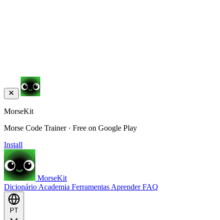
MorseKit
Morse Code Trainer · Free on Google Play
Install
MorseKit
Dicionário
Academia
Ferramentas
Aprender
FAQ
PT