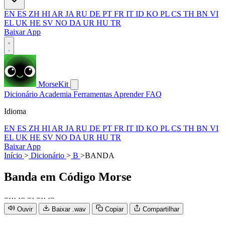
EN
ES
ZH
HI
AR
JA
RU
DE
PT
FR
IT
ID
KO
PL
CS
TH
BN
VI
EL
UK
HE
SV
NO
DA
UR
HU
TR
Baixar App
MorseKit
Dicionário
Academia
Ferramentas
Aprender
FAQ
Idioma
EN
ES
ZH
HI
AR
JA
RU
DE
PT
FR
IT
ID
KO
PL
CS
TH
BN
VI
EL
UK
HE
SV
NO
DA
UR
HU
TR
Baixar App
Início
>
Dicionário
>
B
>
BANDA
Banda
em Código Morse
−
·
·
·
·
−
−
·
−
·
·
·
−
Ouvir
Baixar .wav
Copiar
Compartilhar