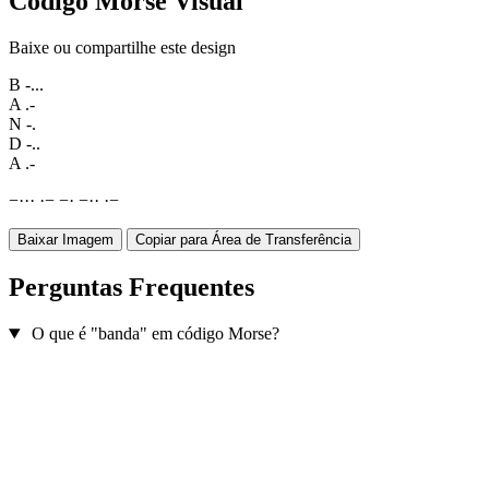
Código Morse Visual
Baixe ou compartilhe este design
B
-...
A
.-
N
-.
D
-..
A
.-
−
·
·
·
·
−
−
·
−
·
·
·
−
Baixar Imagem
Copiar para Área de Transferência
Perguntas Frequentes
O que é "banda" em código Morse?