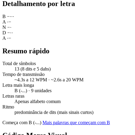
Detalhamento por letra
B
−
·
·
·
A
·
−
N
−
·
D
−
·
·
A
·
−
Resumo rápido
Total de símbolos
13 (8 dits e 5 dahs)
Tempo de transmissão
~4.3s a 12 WPM · ~2.6s a 20 WPM
Letra mais longa
B (-...) · 9 unidades
Letras raras
Apenas alfabeto comum
Ritmo
predominância de dits (mais sinais curtos)
Começa com B (-...)
Mais palavras que começam com B