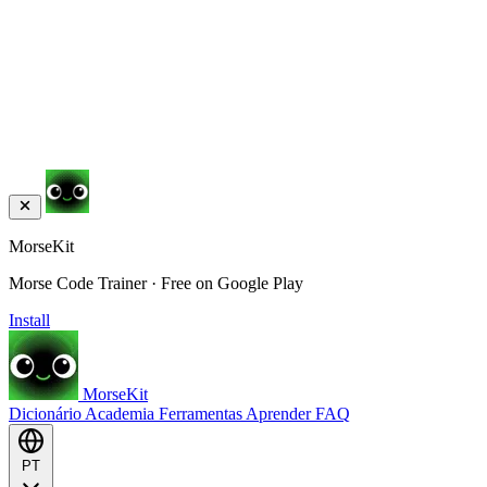
MorseKit
Morse Code Trainer · Free on Google Play
Install
MorseKit
Dicionário
Academia
Ferramentas
Aprender
FAQ
PT