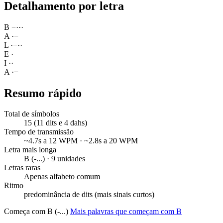
Detalhamento por letra
B
−
·
·
·
A
·
−
L
·
−
·
·
E
·
I
·
·
A
·
−
Resumo rápido
Total de símbolos
15 (11 dits e 4 dahs)
Tempo de transmissão
~4.7s a 12 WPM · ~2.8s a 20 WPM
Letra mais longa
B (-...) · 9 unidades
Letras raras
Apenas alfabeto comum
Ritmo
predominância de dits (mais sinais curtos)
Começa com B (-...)
Mais palavras que começam com B