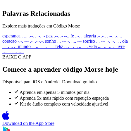
Palavras Relacionadas
Explore mais traduções em Código Morse
esperanca
. ... .--. . .-. .-
paz
.--. .- --..
fe
..-. .
alegria
.- .-.. . --. .-. ..
coracao
-.-. --- .-. .- -.-.
sonho
... --- -. .... ---
sorriso
... --- .-. .-. .. .
ola
--- .-.. .-
mundo
-- ..- -. -.. ---
feliz
..-. . .-.. .. --..
vida
...- .. -.. .-
livre
.-.. .. ...- .-. .
BAIXE O APP
Comece a aprender código Morse hoje
Disponível para iOS e Android. Download gratuito.
Aprenda em apenas 5 minutos por dia
Aprenda 5x mais rápido com repetição espaçada
Kit de áudio completo com velocidade ajustável
Download on the
App Store