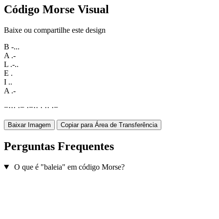
Código Morse Visual
Baixe ou compartilhe este design
B
-...
A
.-
L
.-..
E
.
I
..
A
.-
−
·
·
·
·
−
·
−
·
·
·
·
·
·
−
Baixar Imagem
Copiar para Área de Transferência
Perguntas Frequentes
O que é "baleia" em código Morse?