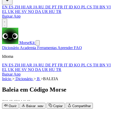
EN
ES
ZH
HI
AR
JA
RU
DE
PT
FR
IT
ID
KO
PL
CS
TH
BN
VI
EL
UK
HE
SV
NO
DA
UR
HU
TR
Baixar App
MorseKit
Dicionário
Academia
Ferramentas
Aprender
FAQ
Idioma
EN
ES
ZH
HI
AR
JA
RU
DE
PT
FR
IT
ID
KO
PL
CS
TH
BN
VI
EL
UK
HE
SV
NO
DA
UR
HU
TR
Baixar App
Início
>
Dicionário
>
B
>
BALEIA
Baleia
em Código Morse
−
·
·
·
·
−
·
−
·
·
·
·
·
·
−
Ouvir
Baixar .wav
Copiar
Compartilhar