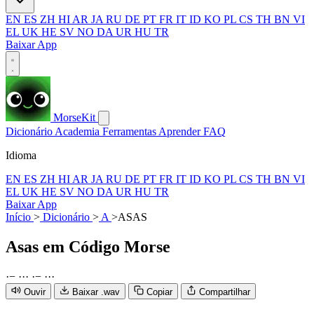
EN
ES
ZH
HI
AR
JA
RU
DE
PT
FR
IT
ID
KO
PL
CS
TH
BN
VI
EL
UK
HE
SV
NO
DA
UR
HU
TR
Baixar App
MorseKit
Dicionário
Academia
Ferramentas
Aprender
FAQ
Idioma
EN
ES
ZH
HI
AR
JA
RU
DE
PT
FR
IT
ID
KO
PL
CS
TH
BN
VI
EL
UK
HE
SV
NO
DA
UR
HU
TR
Baixar App
Início
>
Dicionário
>
A
>
ASAS
Asas
em Código Morse
·
−
·
·
·
·
−
·
·
·
Ouvir
Baixar .wav
Copiar
Compartilhar