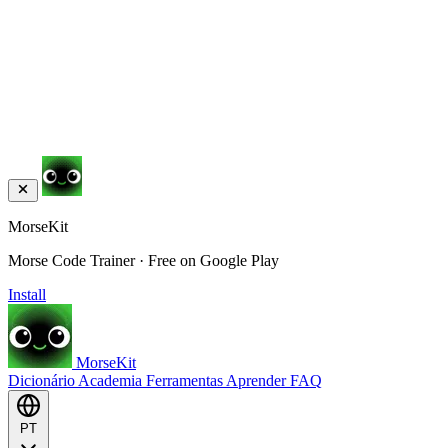
MorseKit
Morse Code Trainer · Free on Google Play
Install
MorseKit
Dicionário
Academia
Ferramentas
Aprender
FAQ
PT