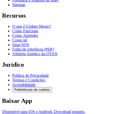
Feedback e relatório de bugs
Sitemap
Recursos
O que é Código Morse?
Como Funciona
Como Aprender
Como ler
Sinal SOS
Folha de referência (PDF)
Alfabeto fonético da OTAN
Jurídico
Política de Privacidade
Termos e Condições
Acessibilidade
Preferências de cookies
Baixar App
Disponível para iOS e Android. Download gratuito.