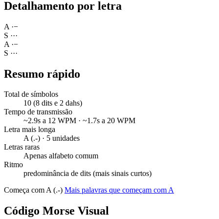
Detalhamento por letra
A
·
−
S
·
·
·
A
·
−
S
·
·
·
Resumo rápido
Total de símbolos
10 (8 dits e 2 dahs)
Tempo de transmissão
~2.9s a 12 WPM · ~1.7s a 20 WPM
Letra mais longa
A (.-) · 5 unidades
Letras raras
Apenas alfabeto comum
Ritmo
predominância de dits (mais sinais curtos)
Começa com A (.-)
Mais palavras que começam com A
Código Morse Visual