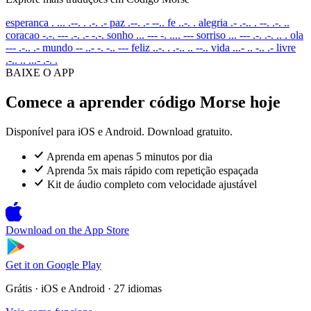
esperanca
. ... .--. . .-. .-
paz
.--. .- --..
fe
..-. .
alegria
.- .-.. . --. .-. ..
coracao
-.-. --- .-. .- -.-.
sonho
... --- -. .... ---
sorriso
... --- .-. .-. .. .
ola
--- .-.. .-
mundo
-- ..- -. -.. ---
feliz
..-. . .-.. .. --..
vida
...- .. -.. .-
livre
.-.. .. ...- .-. .
BAIXE O APP
Comece a aprender código Morse hoje
Disponível para iOS e Android. Download gratuito.
Aprenda em apenas 5 minutos por dia
Aprenda 5x mais rápido com repetição espaçada
Kit de áudio completo com velocidade ajustável
Download on the
App Store
Get it on
Google Play
Grátis · iOS e Android · 27 idiomas