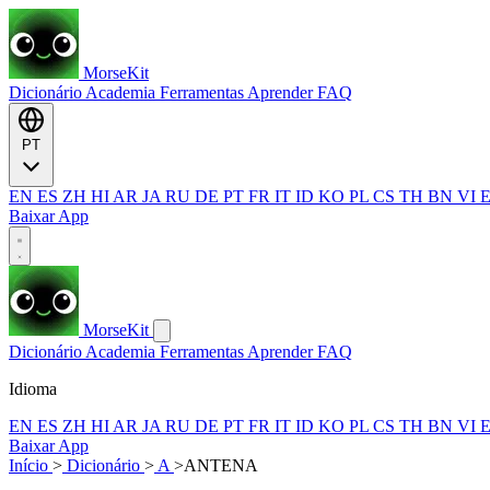
MorseKit
Dicionário
Academia
Ferramentas
Aprender
FAQ
PT
EN
ES
ZH
HI
AR
JA
RU
DE
PT
FR
IT
ID
KO
PL
CS
TH
BN
VI
Baixar App
MorseKit
Dicionário
Academia
Ferramentas
Aprender
FAQ
Idioma
EN
ES
ZH
HI
AR
JA
RU
DE
PT
FR
IT
ID
KO
PL
CS
TH
BN
VI
Baixar App
Início
>
Dicionário
>
A
>
ANTENA