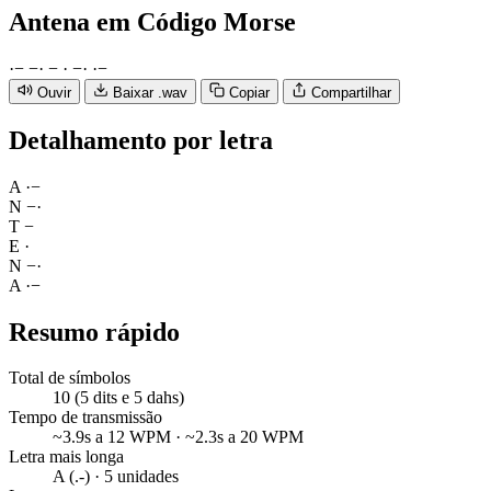
Antena
em Código Morse
·
−
−
·
−
·
−
·
·
−
Ouvir
Baixar .wav
Copiar
Compartilhar
Detalhamento por letra
A
·
−
N
−
·
T
−
E
·
N
−
·
A
·
−
Resumo rápido
Total de símbolos
10 (5 dits e 5 dahs)
Tempo de transmissão
~3.9s a 12 WPM · ~2.3s a 20 WPM
Letra mais longa
A (.-) · 5 unidades