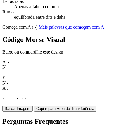
Letras raras
Apenas alfabeto comum
Ritmo
equilibrada entre dits e dahs
Começa com A (.-)
Mais palavras que começam com A
Código Morse Visual
Baixe ou compartilhe este design
A
.-
N
-.
T
-
E
.
N
-.
A
.-
·
−
−
·
−
·
−
·
·
−
Baixar Imagem
Copiar para Área de Transferência
Perguntas Frequentes