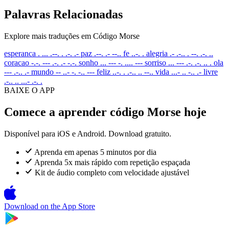
Palavras Relacionadas
Explore mais traduções em Código Morse
esperanca
. ... .--. . .-. .-
paz
.--. .- --..
fe
..-. .
alegria
.- .-.. . --. .-. ..
coracao
-.-. --- .-. .- -.-.
sonho
... --- -. .... ---
sorriso
... --- .-. .-. .. .
ola
--- .-.. .-
mundo
-- ..- -. -.. ---
feliz
..-. . .-.. .. --..
vida
...- .. -.. .-
livre
.-.. .. ...- .-. .
BAIXE O APP
Comece a aprender código Morse hoje
Disponível para iOS e Android. Download gratuito.
Aprenda em apenas 5 minutos por dia
Aprenda 5x mais rápido com repetição espaçada
Kit de áudio completo com velocidade ajustável
Download on the
App Store