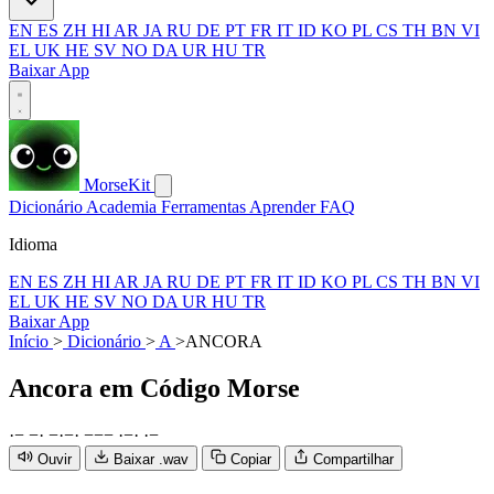
EN
ES
ZH
HI
AR
JA
RU
DE
PT
FR
IT
ID
KO
PL
CS
TH
BN
VI
EL
UK
HE
SV
NO
DA
UR
HU
TR
Baixar App
MorseKit
Dicionário
Academia
Ferramentas
Aprender
FAQ
Idioma
EN
ES
ZH
HI
AR
JA
RU
DE
PT
FR
IT
ID
KO
PL
CS
TH
BN
VI
EL
UK
HE
SV
NO
DA
UR
HU
TR
Baixar App
Início
>
Dicionário
>
A
>
ANCORA
Ancora
em Código Morse
·
−
−
·
−
·
−
·
−
−
−
·
−
·
·
−
Ouvir
Baixar .wav
Copiar
Compartilhar