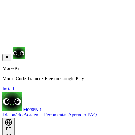
MorseKit
Morse Code Trainer · Free on Google Play
Install
MorseKit
Dicionário
Academia
Ferramentas
Aprender
FAQ
PT