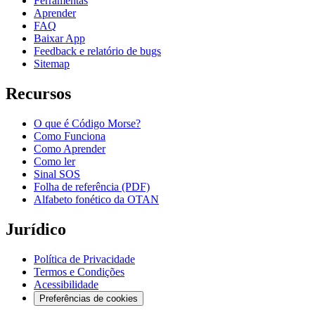
Ferramentas
Aprender
FAQ
Baixar App
Feedback e relatório de bugs
Sitemap
Recursos
O que é Código Morse?
Como Funciona
Como Aprender
Como ler
Sinal SOS
Folha de referência (PDF)
Alfabeto fonético da OTAN
Jurídico
Política de Privacidade
Termos e Condições
Acessibilidade
Preferências de cookies