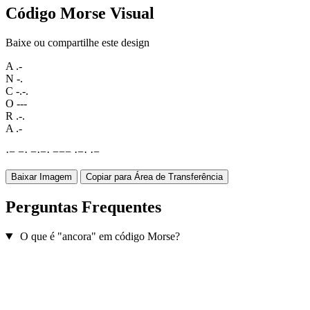
Código Morse Visual
Baixe ou compartilhe este design
A
.-
N
-.
C
-.-.
O
---
R
.-.
A
.-
·
−
−
·
−
·
−
·
−
−
−
·
−
·
·
−
Baixar Imagem
Copiar para Área de Transferência
Perguntas Frequentes
O que é "ancora" em código Morse?