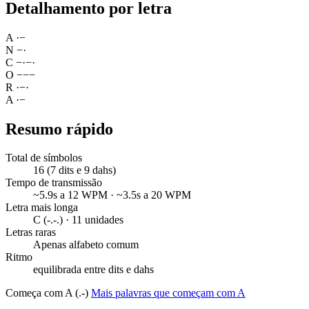
Detalhamento por letra
A
·
−
N
−
·
C
−
·
−
·
O
−
−
−
R
·
−
·
A
·
−
Resumo rápido
Total de símbolos
16 (7 dits e 9 dahs)
Tempo de transmissão
~5.9s a 12 WPM · ~3.5s a 20 WPM
Letra mais longa
C (-.-.) · 11 unidades
Letras raras
Apenas alfabeto comum
Ritmo
equilibrada entre dits e dahs
Começa com A (.-)
Mais palavras que começam com A