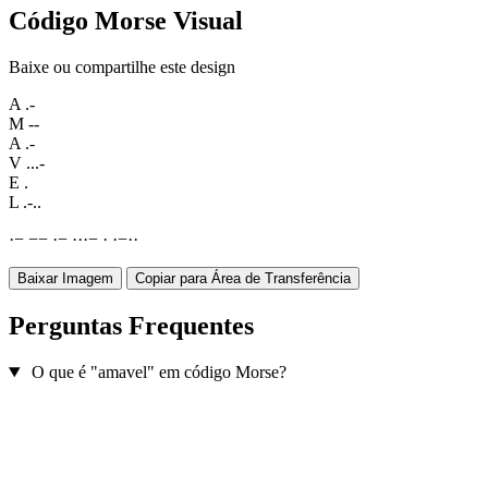
Código Morse Visual
Baixe ou compartilhe este design
A
.-
M
--
A
.-
V
...-
E
.
L
.-..
·
−
−
−
·
−
·
·
·
−
·
·
−
·
·
Baixar Imagem
Copiar para Área de Transferência
Perguntas Frequentes
O que é "amavel" em código Morse?