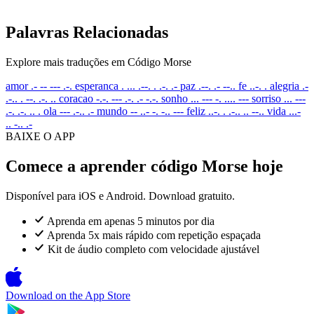
Palavras Relacionadas
Explore mais traduções em Código Morse
amor
.- -- --- .-.
esperanca
. ... .--. . .-. .-
paz
.--. .- --..
fe
..-. .
alegria
.-
.-.. . --. .-. ..
coracao
-.-. --- .-. .- -.-.
sonho
... --- -. .... ---
sorriso
... ---
.-. .-. .. .
ola
--- .-.. .-
mundo
-- ..- -. -.. ---
feliz
..-. . .-.. .. --..
vida
...-
.. -.. .-
BAIXE O APP
Comece a aprender código Morse hoje
Disponível para iOS e Android. Download gratuito.
Aprenda em apenas 5 minutos por dia
Aprenda 5x mais rápido com repetição espaçada
Kit de áudio completo com velocidade ajustável
Download on the
App Store