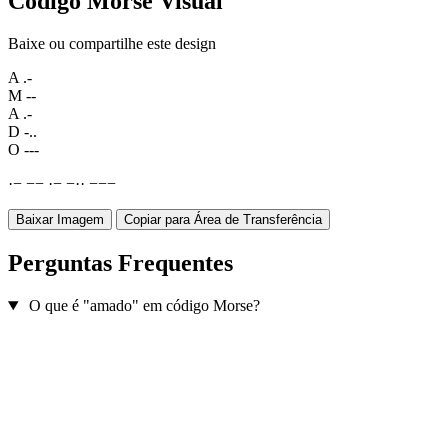
Código Morse Visual
Baixe ou compartilhe este design
A
.-
M
--
A
.-
D
-..
O
---
·
−
−
−
·
−
−
·
·
−
−
−
Baixar Imagem
Copiar para Área de Transferência
Perguntas Frequentes
O que é "amado" em código Morse?