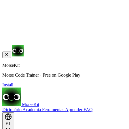
MorseKit
Morse Code Trainer · Free on Google Play
Install
MorseKit
Dicionário
Academia
Ferramentas
Aprender
FAQ
PT