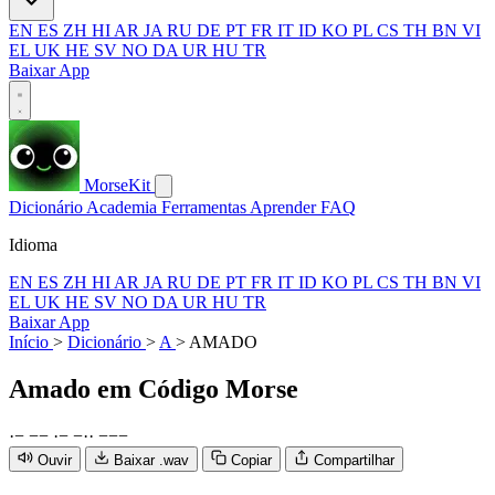
EN
ES
ZH
HI
AR
JA
RU
DE
PT
FR
IT
ID
KO
PL
CS
TH
BN
VI
EL
UK
HE
SV
NO
DA
UR
HU
TR
Baixar App
MorseKit
Dicionário
Academia
Ferramentas
Aprender
FAQ
Idioma
EN
ES
ZH
HI
AR
JA
RU
DE
PT
FR
IT
ID
KO
PL
CS
TH
BN
VI
EL
UK
HE
SV
NO
DA
UR
HU
TR
Baixar App
Início
>
Dicionário
>
A
>
AMADO
Amado
em Código Morse
·
−
−
−
·
−
−
·
·
−
−
−
Ouvir
Baixar .wav
Copiar
Compartilhar