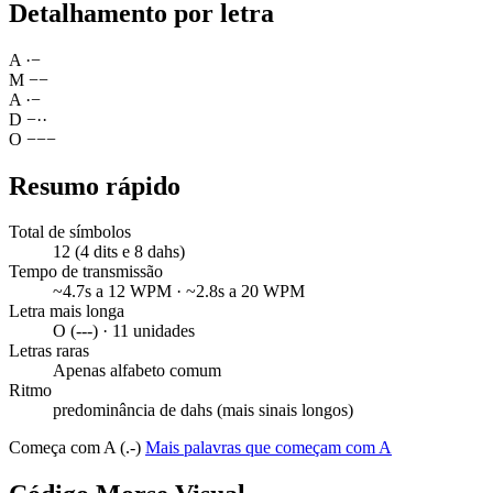
Detalhamento por letra
A
·
−
M
−
−
A
·
−
D
−
·
·
O
−
−
−
Resumo rápido
Total de símbolos
12 (4 dits e 8 dahs)
Tempo de transmissão
~4.7s a 12 WPM · ~2.8s a 20 WPM
Letra mais longa
O (---) · 11 unidades
Letras raras
Apenas alfabeto comum
Ritmo
predominância de dahs (mais sinais longos)
Começa com A (.-)
Mais palavras que começam com A