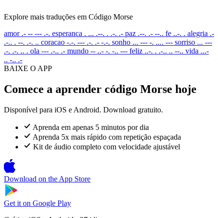
Explore mais traduções em Código Morse
amor
.- -- --- .-.
esperanca
. ... .--. . .-. .-
paz
.--. .- --..
fe
..-. .
alegria
.-
.-.. . --. .-. ..
coracao
-.-. --- .-. .- -.-.
sonho
... --- -. .... ---
sorriso
... ---
.-. .-. .. .
ola
--- .-.. .-
mundo
-- ..- -. -.. ---
feliz
..-. . .-.. .. --..
vida
...-
.. -.. .-
BAIXE O APP
Comece a aprender código Morse hoje
Disponível para iOS e Android. Download gratuito.
Aprenda em apenas 5 minutos por dia
Aprenda 5x mais rápido com repetição espaçada
Kit de áudio completo com velocidade ajustável
Download on the
App Store
Get it on
Google Play