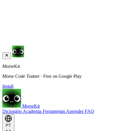
MorseKit
Morse Code Trainer · Free on Google Play
Install
MorseKit
Dicionário
Academia
Ferramentas
Aprender
FAQ
PT