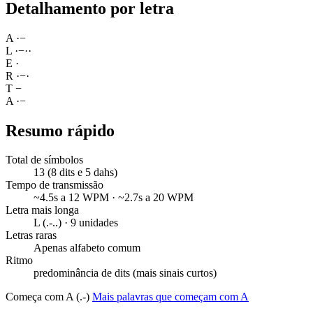
Detalhamento por letra
A
·
−
L
·
−
·
·
E
·
R
·
−
·
T
−
A
·
−
Resumo rápido
Total de símbolos
13 (8 dits e 5 dahs)
Tempo de transmissão
~4.5s a 12 WPM · ~2.7s a 20 WPM
Letra mais longa
L (.-..) · 9 unidades
Letras raras
Apenas alfabeto comum
Ritmo
predominância de dits (mais sinais curtos)
Começa com A (.-)
Mais palavras que começam com A