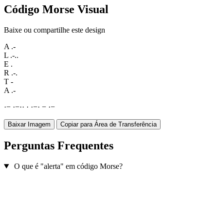
Código Morse Visual
Baixe ou compartilhe este design
A
.-
L
.-..
E
.
R
.-.
T
-
A
.-
·
−
·
−
·
·
·
·
−
·
−
·
−
Baixar Imagem
Copiar para Área de Transferência
Perguntas Frequentes
O que é "alerta" em código Morse?