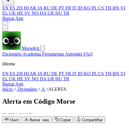
EN
ES
ZH
HI
AR
JA
RU
DE
PT
FR
IT
ID
KO
PL
CS
TH
BN
VI
EL
UK
HE
SV
NO
DA
UR
HU
TR
Baixar App
MorseKit
Dicionário
Academia
Ferramentas
Aprender
FAQ
Idioma
EN
ES
ZH
HI
AR
JA
RU
DE
PT
FR
IT
ID
KO
PL
CS
TH
BN
VI
EL
UK
HE
SV
NO
DA
UR
HU
TR
Baixar App
Início
>
Dicionário
>
A
>
ALERTA
Alerta
em Código Morse
·
−
·
−
·
·
·
·
−
·
−
·
−
Ouvir
Baixar .wav
Copiar
Compartilhar