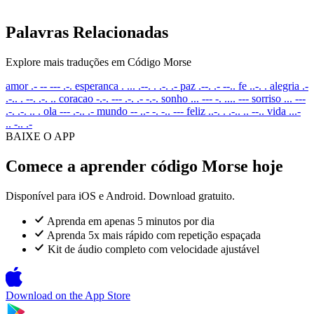
Palavras Relacionadas
Explore mais traduções em Código Morse
amor
.- -- --- .-.
esperanca
. ... .--. . .-. .-
paz
.--. .- --..
fe
..-. .
alegria
.-
.-.. . --. .-. ..
coracao
-.-. --- .-. .- -.-.
sonho
... --- -. .... ---
sorriso
... ---
.-. .-. .. .
ola
--- .-.. .-
mundo
-- ..- -. -.. ---
feliz
..-. . .-.. .. --..
vida
...-
.. -.. .-
BAIXE O APP
Comece a aprender código Morse hoje
Disponível para iOS e Android. Download gratuito.
Aprenda em apenas 5 minutos por dia
Aprenda 5x mais rápido com repetição espaçada
Kit de áudio completo com velocidade ajustável
Download on the
App Store