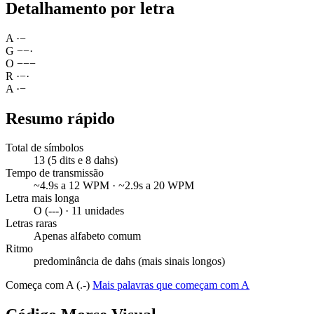
Detalhamento por letra
A
·
−
G
−
−
·
O
−
−
−
R
·
−
·
A
·
−
Resumo rápido
Total de símbolos
13 (5 dits e 8 dahs)
Tempo de transmissão
~4.9s a 12 WPM · ~2.9s a 20 WPM
Letra mais longa
O (---) · 11 unidades
Letras raras
Apenas alfabeto comum
Ritmo
predominância de dahs (mais sinais longos)
Começa com A (.-)
Mais palavras que começam com A