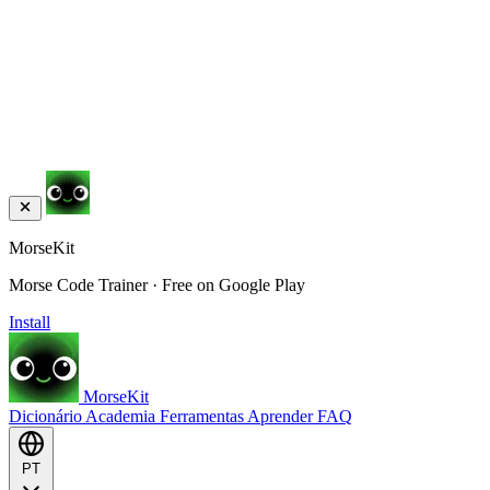
MorseKit
Morse Code Trainer · Free on Google Play
Install
MorseKit
Dicionário
Academia
Ferramentas
Aprender
FAQ
PT