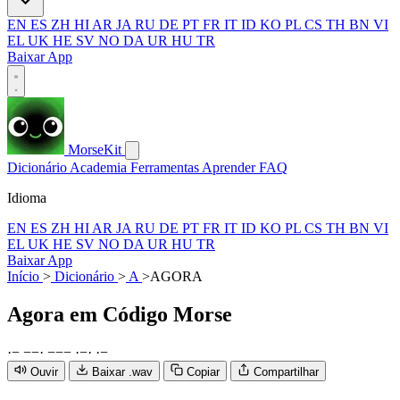
EN
ES
ZH
HI
AR
JA
RU
DE
PT
FR
IT
ID
KO
PL
CS
TH
BN
VI
EL
UK
HE
SV
NO
DA
UR
HU
TR
Baixar App
MorseKit
Dicionário
Academia
Ferramentas
Aprender
FAQ
Idioma
EN
ES
ZH
HI
AR
JA
RU
DE
PT
FR
IT
ID
KO
PL
CS
TH
BN
VI
EL
UK
HE
SV
NO
DA
UR
HU
TR
Baixar App
Início
>
Dicionário
>
A
>
AGORA
Agora
em Código Morse
·
−
−
−
·
−
−
−
·
−
·
·
−
Ouvir
Baixar .wav
Copiar
Compartilhar