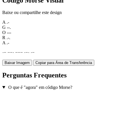
Código Morse Visual
Baixe ou compartilhe este design
A
.-
G
--.
O
---
R
.-.
A
.-
·
−
−
−
·
−
−
−
·
−
·
·
−
Baixar Imagem
Copiar para Área de Transferência
Perguntas Frequentes
O que é "agora" em código Morse?