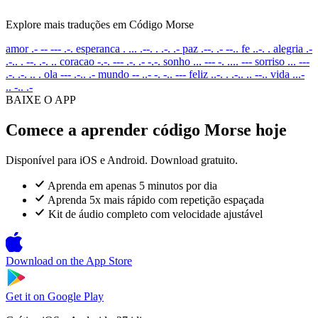
Explore mais traduções em Código Morse
amor
.- -- --- .-.
esperanca
. ... .--. . .-. .-
paz
.--. .- --..
fe
..-. .
alegria
.-
.-.. . --. .-. ..
coracao
-.-. --- .-. .- -.-.
sonho
... --- -. .... ---
sorriso
... ---
.-. .-. .. .
ola
--- .-.. .-
mundo
-- ..- -. -.. ---
feliz
..-. . .-.. .. --..
vida
...-
.. -.. .-
BAIXE O APP
Comece a aprender código Morse hoje
Disponível para iOS e Android. Download gratuito.
Aprenda em apenas 5 minutos por dia
Aprenda 5x mais rápido com repetição espaçada
Kit de áudio completo com velocidade ajustável
Download on the
App Store
Get it on
Google Play