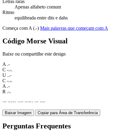
Letras raras
Apenas alfabeto comum
Ritmo
equilibrada entre dits e dahs
Começa com A (.-)
Mais palavras que começam com A
Código Morse Visual
Baixe ou compartilhe este design
A
.-
C
-.-.
U
..-
C
-.-.
A
.-
R
.-.
·
−
−
·
−
·
·
·
−
−
·
−
·
·
−
·
−
·
Baixar Imagem
Copiar para Área de Transferência
Perguntas Frequentes