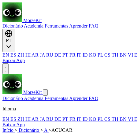
MorseKit
Dicionário
Academia
Ferramentas
Aprender
FAQ
PT
EN
ES
ZH
HI
AR
JA
RU
DE
PT
FR
IT
ID
KO
PL
CS
TH
BN
VI
Baixar App
MorseKit
Dicionário
Academia
Ferramentas
Aprender
FAQ
Idioma
EN
ES
ZH
HI
AR
JA
RU
DE
PT
FR
IT
ID
KO
PL
CS
TH
BN
VI
Baixar App
Início
>
Dicionário
>
A
>
ACUCAR