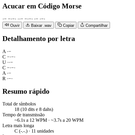
Acucar
em Código Morse
·
−
−
·
−
·
·
·
−
−
·
−
·
·
−
·
−
·
Ouvir
Baixar .wav
Copiar
Compartilhar
Detalhamento por letra
A
·
−
C
−
·
−
·
U
·
·
−
C
−
·
−
·
A
·
−
R
·
−
·
Resumo rápido
Total de símbolos
18 (10 dits e 8 dahs)
Tempo de transmissão
~6.1s a 12 WPM · ~3.7s a 20 WPM
Letra mais longa
C (-.-.) · 11 unidades