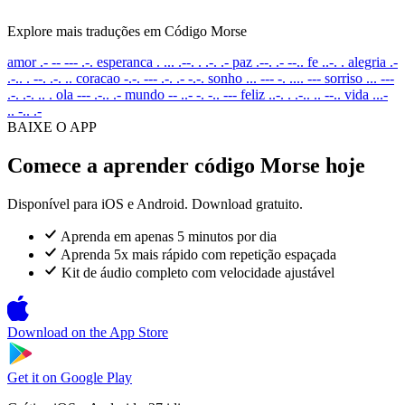
Explore mais traduções em Código Morse
amor
.- -- --- .-.
esperanca
. ... .--. . .-. .-
paz
.--. .- --..
fe
..-. .
alegria
.-
.-.. . --. .-. ..
coracao
-.-. --- .-. .- -.-.
sonho
... --- -. .... ---
sorriso
... ---
.-. .-. .. .
ola
--- .-.. .-
mundo
-- ..- -. -.. ---
feliz
..-. . .-.. .. --..
vida
...-
.. -.. .-
BAIXE O APP
Comece a aprender código Morse hoje
Disponível para iOS e Android. Download gratuito.
Aprenda em apenas 5 minutos por dia
Aprenda 5x mais rápido com repetição espaçada
Kit de áudio completo com velocidade ajustável
Download on the
App Store
Get it on
Google Play