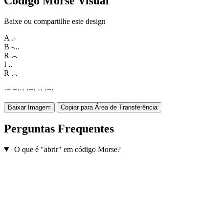
Código Morse Visual
Baixe ou compartilhe este design
A
.-
B
-...
R
.-.
I
..
R
.-.
·
−
−
·
·
·
·
−
·
·
·
·
−
·
Baixar Imagem
Copiar para Área de Transferência
Perguntas Frequentes
O que é "abrir" em código Morse?