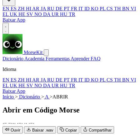
EN
ES
ZH
HI
AR
JA
RU
DE
PT
FR
IT
ID
KO
PL
CS
TH
BN
VI
EL
UK
HE
SV
NO
DA
UR
HU
TR
Baixar App
MorseKit
Dicionário
Academia
Ferramentas
Aprender
FAQ
Idioma
EN
ES
ZH
HI
AR
JA
RU
DE
PT
FR
IT
ID
KO
PL
CS
TH
BN
VI
EL
UK
HE
SV
NO
DA
UR
HU
TR
Baixar App
Início
>
Dicionário
>
A
>
ABRIR
Abrir
em Código Morse
·
−
−
·
·
·
·
−
·
·
·
·
−
·
Ouvir
Baixar .wav
Copiar
Compartilhar