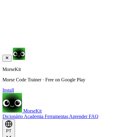
MorseKit
Morse Code Trainer · Free on Google Play
Install
MorseKit
Dicionário
Academia
Ferramentas
Aprender
FAQ
PT