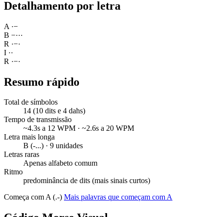
Detalhamento por letra
A
·
−
B
−
·
·
·
R
·
−
·
I
·
·
R
·
−
·
Resumo rápido
Total de símbolos
14 (10 dits e 4 dahs)
Tempo de transmissão
~4.3s a 12 WPM · ~2.6s a 20 WPM
Letra mais longa
B (-...) · 9 unidades
Letras raras
Apenas alfabeto comum
Ritmo
predominância de dits (mais sinais curtos)
Começa com A (.-)
Mais palavras que começam com A