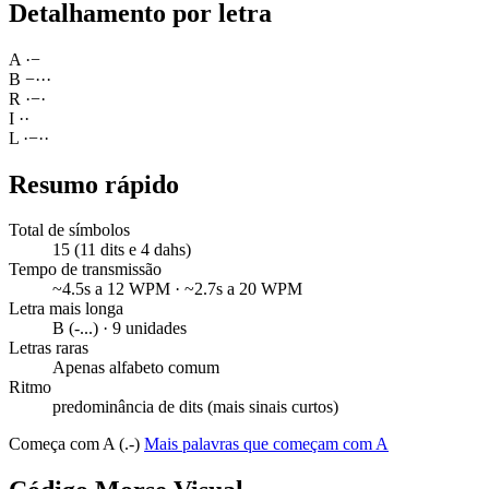
Detalhamento por letra
A
·
−
B
−
·
·
·
R
·
−
·
I
·
·
L
·
−
·
·
Resumo rápido
Total de símbolos
15 (11 dits e 4 dahs)
Tempo de transmissão
~4.5s a 12 WPM · ~2.7s a 20 WPM
Letra mais longa
B (-...) · 9 unidades
Letras raras
Apenas alfabeto comum
Ritmo
predominância de dits (mais sinais curtos)
Começa com A (.-)
Mais palavras que começam com A