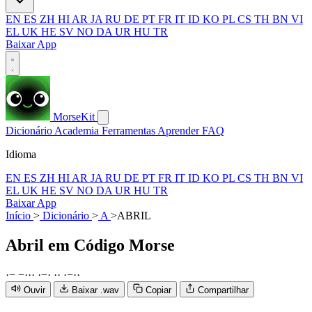
EN
ES
ZH
HI
AR
JA
RU
DE
PT
FR
IT
ID
KO
PL
CS
TH
BN
VI
EL
UK
HE
SV
NO
DA
UR
HU
TR
Baixar App
MorseKit
Dicionário
Academia
Ferramentas
Aprender
FAQ
Idioma
EN
ES
ZH
HI
AR
JA
RU
DE
PT
FR
IT
ID
KO
PL
CS
TH
BN
VI
EL
UK
HE
SV
NO
DA
UR
HU
TR
Baixar App
Início
>
Dicionário
>
A
>
ABRIL
Abril
em Código Morse
·
−
−
·
·
·
·
−
·
·
·
·
−
·
·
Ouvir
Baixar .wav
Copiar
Compartilhar