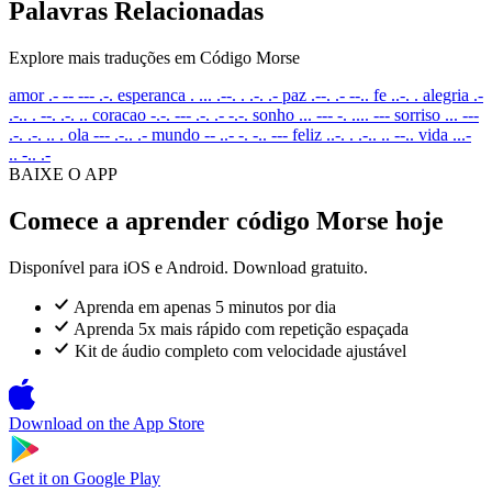
Palavras Relacionadas
Explore mais traduções em Código Morse
amor
.- -- --- .-.
esperanca
. ... .--. . .-. .-
paz
.--. .- --..
fe
..-. .
alegria
.-
.-.. . --. .-. ..
coracao
-.-. --- .-. .- -.-.
sonho
... --- -. .... ---
sorriso
... ---
.-. .-. .. .
ola
--- .-.. .-
mundo
-- ..- -. -.. ---
feliz
..-. . .-.. .. --..
vida
...-
.. -.. .-
BAIXE O APP
Comece a aprender código Morse hoje
Disponível para iOS e Android. Download gratuito.
Aprenda em apenas 5 minutos por dia
Aprenda 5x mais rápido com repetição espaçada
Kit de áudio completo com velocidade ajustável
Download on the
App Store
Get it on
Google Play