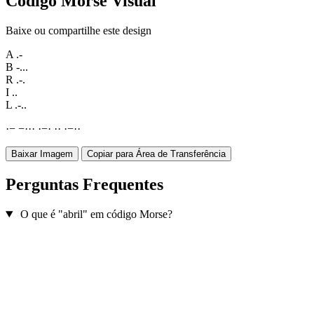
Código Morse Visual
Baixe ou compartilhe este design
A
.-
B
-...
R
.-.
I
..
L
.-..
·
−
−
·
·
·
·
−
·
·
·
·
−
·
·
Baixar Imagem
Copiar para Área de Transferência
Perguntas Frequentes
O que é "abril" em código Morse?