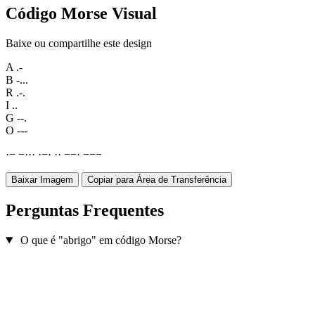
Código Morse Visual
Baixe ou compartilhe este design
A
.-
B
-...
R
.-.
I
..
G
--.
O
---
·
−
−
·
·
·
·
−
·
·
·
−
−
·
−
−
−
Baixar Imagem
Copiar para Área de Transferência
Perguntas Frequentes
O que é "abrigo" em código Morse?