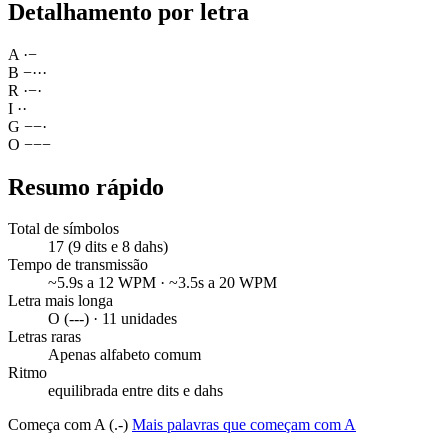
Detalhamento por letra
A
·
−
B
−
·
·
·
R
·
−
·
I
·
·
G
−
−
·
O
−
−
−
Resumo rápido
Total de símbolos
17 (9 dits e 8 dahs)
Tempo de transmissão
~5.9s a 12 WPM · ~3.5s a 20 WPM
Letra mais longa
O (---) · 11 unidades
Letras raras
Apenas alfabeto comum
Ritmo
equilibrada entre dits e dahs
Começa com A (.-)
Mais palavras que começam com A