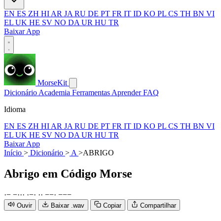
EN
ES
ZH
HI
AR
JA
RU
DE
PT
FR
IT
ID
KO
PL
CS
TH
BN
VI
EL
UK
HE
SV
NO
DA
UR
HU
TR
Baixar App
MorseKit
Dicionário
Academia
Ferramentas
Aprender
FAQ
Idioma
EN
ES
ZH
HI
AR
JA
RU
DE
PT
FR
IT
ID
KO
PL
CS
TH
BN
VI
EL
UK
HE
SV
NO
DA
UR
HU
TR
Baixar App
Início
>
Dicionário
>
A
>
ABRIGO
Abrigo
em Código Morse
·
−
−
·
·
·
·
−
·
·
·
−
−
·
−
−
−
Ouvir
Baixar .wav
Copiar
Compartilhar