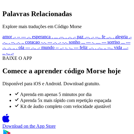
Palavras Relacionadas
Explore mais traduções em Código Morse
amor
.- -- --- .-.
esperanca
. ... .--. . .-. .-
paz
.--. .- --..
fe
..-. .
alegria
.-
.-.. . --. .-. ..
coracao
-.-. --- .-. .- -.-.
sonho
... --- -. .... ---
sorriso
... ---
.-. .-. .. .
ola
--- .-.. .-
mundo
-- ..- -. -.. ---
feliz
..-. . .-.. .. --..
vida
...-
.. -.. .-
BAIXE O APP
Comece a aprender código Morse hoje
Disponível para iOS e Android. Download gratuito.
Aprenda em apenas 5 minutos por dia
Aprenda 5x mais rápido com repetição espaçada
Kit de áudio completo com velocidade ajustável
Download on the
App Store