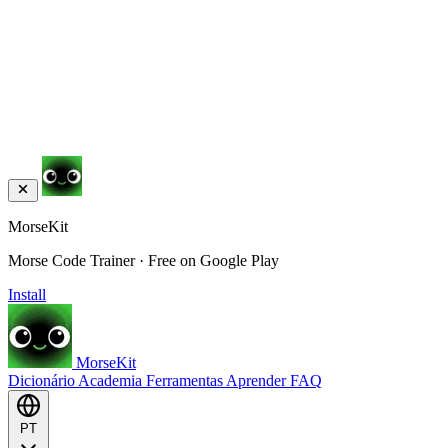
MorseKit
Morse Code Trainer · Free on Google Play
Install
MorseKit
Dicionário
Academia
Ferramentas
Aprender
FAQ
PT