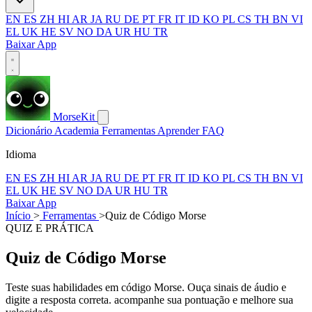
EN
ES
ZH
HI
AR
JA
RU
DE
PT
FR
IT
ID
KO
PL
CS
TH
BN
VI
EL
UK
HE
SV
NO
DA
UR
HU
TR
Baixar App
MorseKit
Dicionário
Academia
Ferramentas
Aprender
FAQ
Idioma
EN
ES
ZH
HI
AR
JA
RU
DE
PT
FR
IT
ID
KO
PL
CS
TH
BN
VI
EL
UK
HE
SV
NO
DA
UR
HU
TR
Baixar App
Início
>
Ferramentas
>
Quiz de Código Morse
QUIZ E PRÁTICA
Quiz de Código Morse
Teste suas habilidades em código Morse. Ouça sinais de áudio e
digite a resposta correta. acompanhe sua pontuação e melhore sua