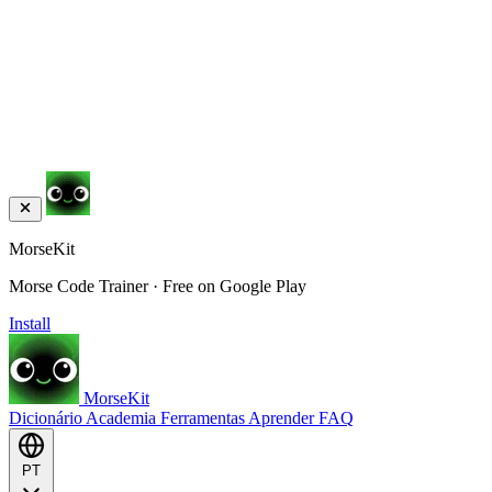
MorseKit
Morse Code Trainer · Free on Google Play
Install
MorseKit
Dicionário
Academia
Ferramentas
Aprender
FAQ
PT