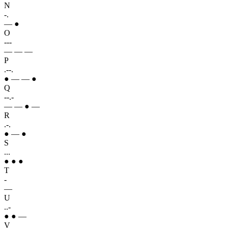
N
-.
— ●
O
---
— — —
P
.--.
● — — ●
Q
--.-
— — ● —
R
.-.
● — ●
S
...
● ● ●
T
-
—
U
..-
● ● —
V