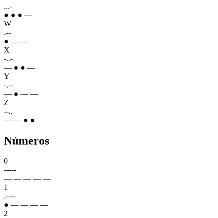
...-
● ● ● —
W
.--
● — —
X
-..-
— ● ● —
Y
-.--
— ● — —
Z
--..
— — ● ●
Números
0
-----
— — — — —
1
.----
● — — — —
2