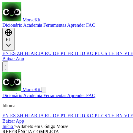
MorseKit
Dicionário
Academia
Ferramentas
Aprender
FAQ
PT
EN
ES
ZH
HI
AR
JA
RU
DE
PT
FR
IT
ID
KO
PL
CS
TH
BN
VI
Baixar App
MorseKit
Dicionário
Academia
Ferramentas
Aprender
FAQ
Idioma
EN
ES
ZH
HI
AR
JA
RU
DE
PT
FR
IT
ID
KO
PL
CS
TH
BN
VI
Baixar App
Início
>
Alfabeto em Código Morse
REFERÊNCIA COMPLETA