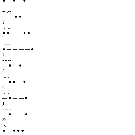
● — ● — ● —
,
--..--
— — ● ● — —
?
..--..
● ● — — ● ●
'
.----.
● — — — — ●
!
-.-.--
— ● — ● — —
/
-..-.
— ● ● — ●
(
-.--.
— ● — — ●
)
-.--.-
— ● — — ● —
&
.-...
● — ● ● ●