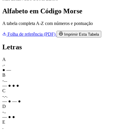
Alfabeto em Código Morse
A tabela completa A-Z com números e pontuação
Folha de referência (PDF)
Imprimir Esta Tabela
Letras
A
.-
● —
B
-...
— ● ● ●
C
-.-.
— ● — ●
D
-..
— ● ●
E
.