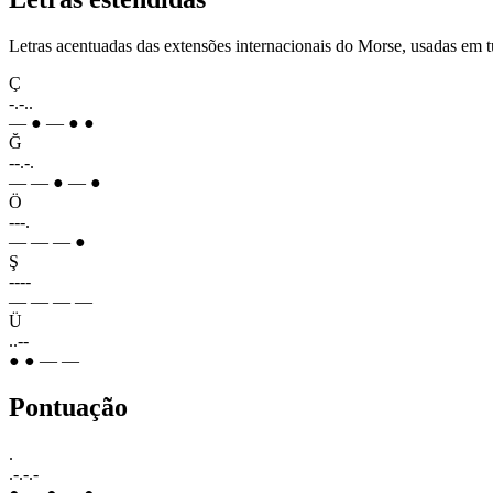
Letras acentuadas das extensões internacionais do Morse, usadas em tu
Ç
-.-..
— ● — ● ●
Ğ
--.-.
— — ● — ●
Ö
---.
— — — ●
Ş
----
— — — —
Ü
..--
● ● — —
Pontuação
.
.-.-.-