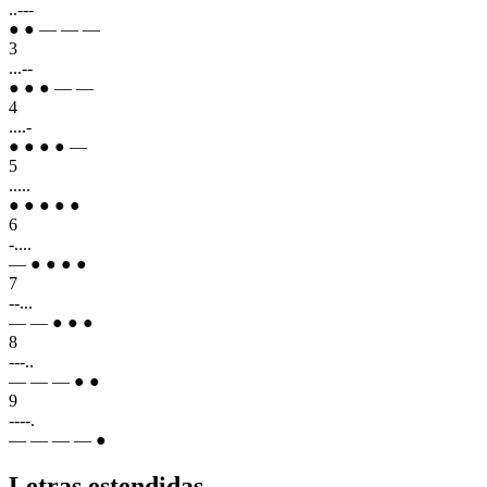
..---
● ● — — —
3
...--
● ● ● — —
4
....-
● ● ● ● —
5
.....
● ● ● ● ●
6
-....
— ● ● ● ●
7
--...
— — ● ● ●
8
---..
— — — ● ●
9
----.
— — — — ●
Letras estendidas