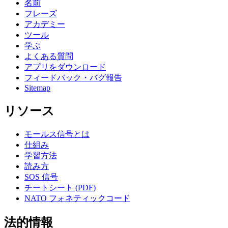
名前
フレーズ
アカデミー
ツール
学ぶ
よくある質問
アプリをダウンロード
フィードバック・バグ報告
Sitemap
リソース
モールス信号とは
仕組み
学習方法
読み方
SOS 信号
チートシート (PDF)
NATO フォネティックコード
法的情報