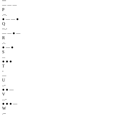
---
— — —
P
.--.
● — — ●
Q
--.-
— — ● —
R
.-.
● — ●
S
...
● ● ●
T
-
—
U
..-
● ● —
V
...-
● ● ● —
W
.--