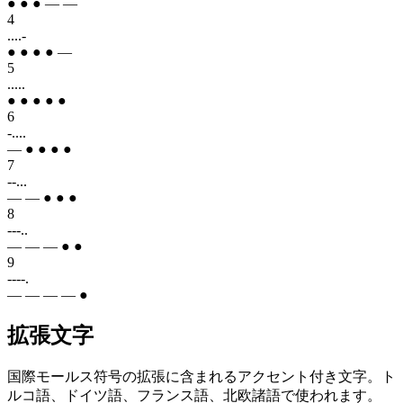
● ● ● — —
4
....-
● ● ● ● —
5
.....
● ● ● ● ●
6
-....
— ● ● ● ●
7
--...
— — ● ● ●
8
---..
— — — ● ●
9
----.
— — — — ●
拡張文字
国際モールス符号の拡張に含まれるアクセント付き文字。ト
ルコ語、ドイツ語、フランス語、北欧諸語で使われます。