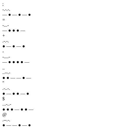
;
-.-.-.
— ● — ● — ●
=
-...-
— ● ● ● —
+
.-.-.
● — ● — ●
-
-....-
— ● ● ● ● —
_
..--.-
● ● — — ● —
"
.-..-.
● — ● ● — ●
$
...-..-
● ● ● — ● ● —
@
.--.-.
● — — ● — ●