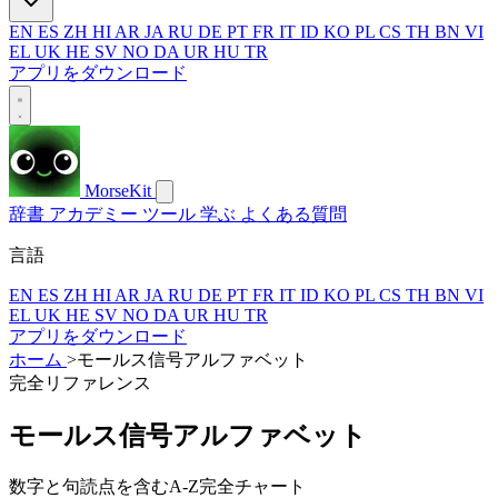
EN
ES
ZH
HI
AR
JA
RU
DE
PT
FR
IT
ID
KO
PL
CS
TH
BN
VI
EL
UK
HE
SV
NO
DA
UR
HU
TR
アプリをダウンロード
MorseKit
辞書
アカデミー
ツール
学ぶ
よくある質問
言語
EN
ES
ZH
HI
AR
JA
RU
DE
PT
FR
IT
ID
KO
PL
CS
TH
BN
VI
EL
UK
HE
SV
NO
DA
UR
HU
TR
アプリをダウンロード
ホーム
>
モールス信号アルファベット
完全リファレンス
モールス信号アルファベット
数字と句読点を含むA-Z完全チャート