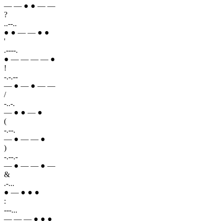
— — ● ● — —
?
..--..
● ● — — ● ●
'
.----.
● — — — — ●
!
-.-.--
— ● — ● — —
/
-..-.
— ● ● — ●
(
-.--.
— ● — — ●
)
-.--.-
— ● — — ● —
&
.-...
● — ● ● ●
:
---...
— — — ● ● ●