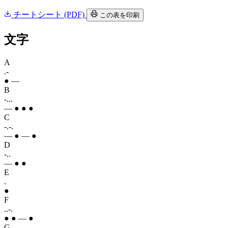
チートシート (PDF)
この表を印刷
文字
A
.-
● —
B
-...
— ● ● ●
C
-.-.
— ● — ●
D
-..
— ● ●
E
.
●
F
..-.
● ● — ●
G