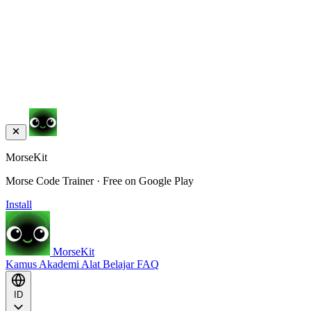
MorseKit
Morse Code Trainer · Free on Google Play
Install
MorseKit
Kamus
Akademi
Alat
Belajar
FAQ
ID