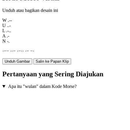
Unduh atau bagikan desain ini
W
.--
U
..-
L
.-..
A
.-
N
-.
·
−
−
·
·
−
·
−
·
·
·
−
−
·
Unduh Gambar
Salin ke Papan Klip
Pertanyaan yang Sering Diajukan
Apa itu "wulan" dalam Kode Morse?