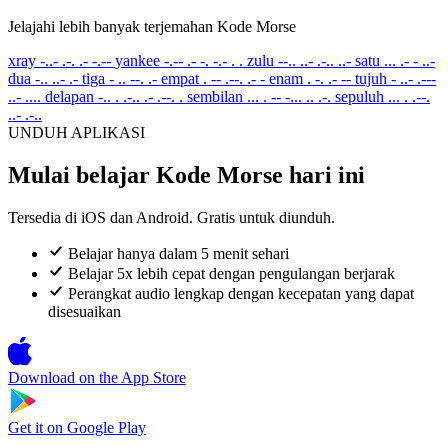
Jelajahi lebih banyak terjemahan Kode Morse
xray
-..- .-. .- -.--
yankee
-.-- .- -. -.- . .
zulu
--.. ..- .-.. ..-
satu
... .- - ..-
dua
-.. ..- .-
tiga
- .. --. .-
empat
. -- .--. .- -
enam
. -. .- --
tujuh
- ..- .---
..- ....
delapan
-.. . .-.. .- .--. .
sembilan
... . -- -... .. .-.
sepuluh
... . .--.
..- .-..
UNDUH APLIKASI
Mulai belajar Kode Morse hari ini
Tersedia di iOS dan Android. Gratis untuk diunduh.
Belajar hanya dalam 5 menit sehari
Belajar 5x lebih cepat dengan pengulangan berjarak
Perangkat audio lengkap dengan kecepatan yang dapat
disesuaikan
Download on the
App Store
Get it on
Google Play