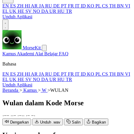
EN
ES
ZH
HI
AR
JA
RU
DE
PT
FR
IT
ID
KO
PL
CS
TH
BN
VI
EL
UK
HE
SV
NO
DA
UR
HU
TR
Unduh Aplikasi
MorseKit
Kamus
Akademi
Alat
Belajar
FAQ
Bahasa
EN
ES
ZH
HI
AR
JA
RU
DE
PT
FR
IT
ID
KO
PL
CS
TH
BN
VI
EL
UK
HE
SV
NO
DA
UR
HU
TR
Unduh Aplikasi
Beranda
>
Kamus
>
W
>
WULAN
Wulan
dalam Kode Morse
·
−
−
·
·
−
·
−
·
·
·
−
−
·
Dengarkan
Unduh .wav
Salin
Bagikan