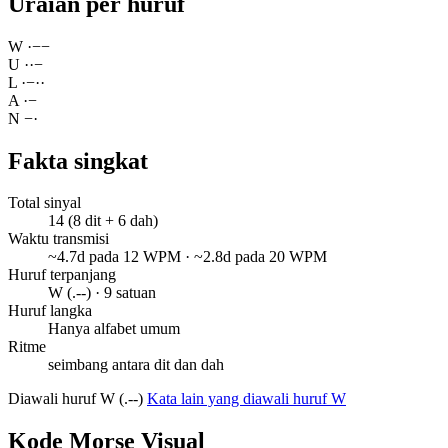
Uraian per huruf
W
·
−
−
U
·
·
−
L
·
−
·
·
A
·
−
N
−
·
Fakta singkat
Total sinyal
14 (8 dit + 6 dah)
Waktu transmisi
~4.7d pada 12 WPM · ~2.8d pada 20 WPM
Huruf terpanjang
W (.--) · 9 satuan
Huruf langka
Hanya alfabet umum
Ritme
seimbang antara dit dan dah
Diawali huruf W (.--)
Kata lain yang diawali huruf W
Kode Morse Visual