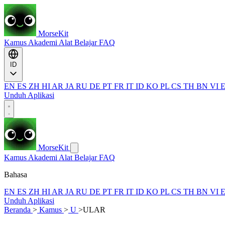
MorseKit
Kamus
Akademi
Alat
Belajar
FAQ
ID
EN
ES
ZH
HI
AR
JA
RU
DE
PT
FR
IT
ID
KO
PL
CS
TH
BN
VI
Unduh Aplikasi
MorseKit
Kamus
Akademi
Alat
Belajar
FAQ
Bahasa
EN
ES
ZH
HI
AR
JA
RU
DE
PT
FR
IT
ID
KO
PL
CS
TH
BN
VI
Unduh Aplikasi
Beranda
>
Kamus
>
U
>
ULAR