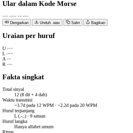
Ular
dalam Kode Morse
·
·
−
·
−
·
·
·
−
·
−
·
Dengarkan
Unduh .wav
Salin
Bagikan
Uraian per huruf
U
·
·
−
L
·
−
·
·
A
·
−
R
·
−
·
Fakta singkat
Total sinyal
12 (8 dit + 4 dah)
Waktu transmisi
~3.7d pada 12 WPM · ~2.2d pada 20 WPM
Huruf terpanjang
L (.-..) · 9 satuan
Huruf langka
Hanya alfabet umum
Ritme