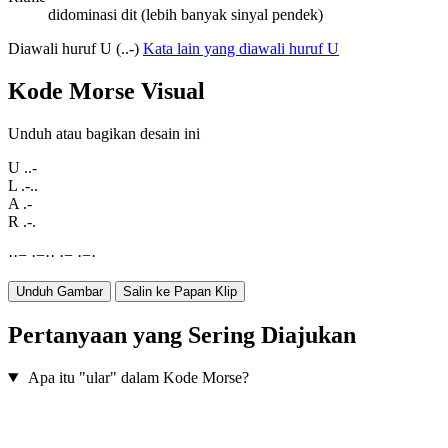
didominasi dit (lebih banyak sinyal pendek)
Diawali huruf U (..-)
Kata lain yang diawali huruf U
Kode Morse Visual
Unduh atau bagikan desain ini
U
..-
L
.-..
A
.-
R
.-.
·
·
−
·
−
·
·
·
−
·
−
·
Unduh Gambar
Salin ke Papan Klip
Pertanyaan yang Sering Diajukan
Apa itu "ular" dalam Kode Morse?