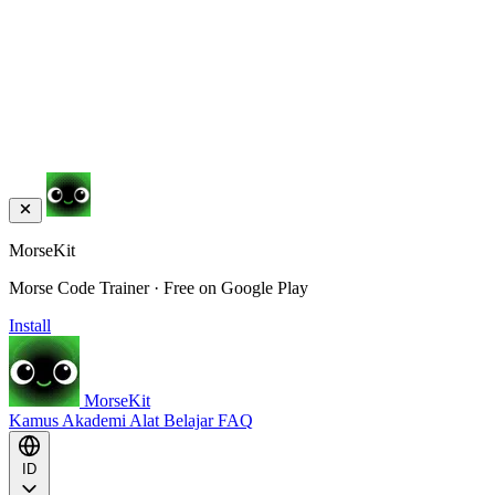
MorseKit
Morse Code Trainer · Free on Google Play
Install
MorseKit
Kamus
Akademi
Alat
Belajar
FAQ
ID