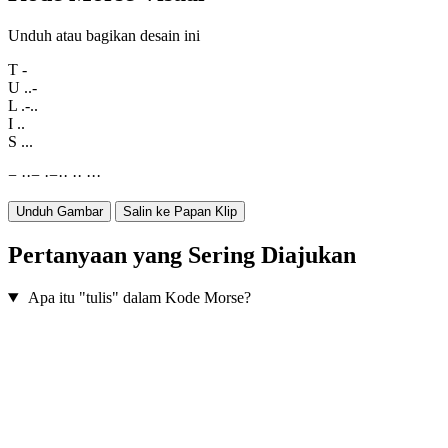
Unduh atau bagikan desain ini
T
-
U
..-
L
.-..
I
..
S
...
−
·
·
−
·
−
·
·
·
·
·
·
·
Unduh Gambar
Salin ke Papan Klip
Pertanyaan yang Sering Diajukan
Apa itu "tulis" dalam Kode Morse?