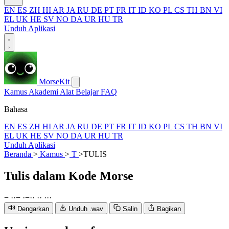
EN
ES
ZH
HI
AR
JA
RU
DE
PT
FR
IT
ID
KO
PL
CS
TH
BN
VI
EL
UK
HE
SV
NO
DA
UR
HU
TR
Unduh Aplikasi
MorseKit
Kamus
Akademi
Alat
Belajar
FAQ
Bahasa
EN
ES
ZH
HI
AR
JA
RU
DE
PT
FR
IT
ID
KO
PL
CS
TH
BN
VI
EL
UK
HE
SV
NO
DA
UR
HU
TR
Unduh Aplikasi
Beranda
>
Kamus
>
T
>
TULIS
Tulis
dalam Kode Morse
−
·
·
−
·
−
·
·
·
·
·
·
·
Dengarkan
Unduh .wav
Salin
Bagikan