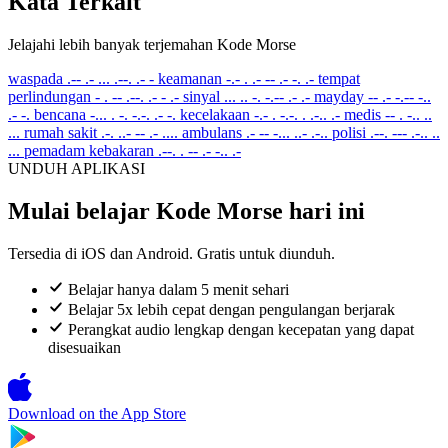
Kata Terkait
Jelajahi lebih banyak terjemahan Kode Morse
waspada
.-- .- ... .--. .- -
keamanan
-.- . .- -- .- -. .-
tempat
perlindungan
- . -- .--. .- - .-
sinyal
... .. -. -.-- .- .-
mayday
-- .- -.-- -..
.- -.
bencana
-... . -. -.-. .- -.
kecelakaan
-.- . -.-. . .-.. .-
medis
-- . -.. ..
...
rumah sakit
.-. ..- -- .- ....
ambulans
.- -- -... ..- .-..
polisi
.--. --- .-.. ..
...
pemadam kebakaran
.--. . -- .- -.. .-
UNDUH APLIKASI
Mulai belajar Kode Morse hari ini
Tersedia di iOS dan Android. Gratis untuk diunduh.
Belajar hanya dalam 5 menit sehari
Belajar 5x lebih cepat dengan pengulangan berjarak
Perangkat audio lengkap dengan kecepatan yang dapat
disesuaikan
Download on the
App Store