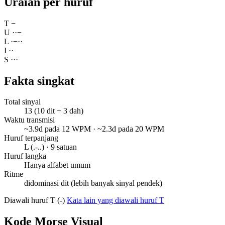
Uraian per huruf
T
−
U
·
·
−
L
·
−
·
·
I
·
·
S
·
·
·
Fakta singkat
Total sinyal
13 (10 dit + 3 dah)
Waktu transmisi
~3.9d pada 12 WPM · ~2.3d pada 20 WPM
Huruf terpanjang
L (.-..) · 9 satuan
Huruf langka
Hanya alfabet umum
Ritme
didominasi dit (lebih banyak sinyal pendek)
Diawali huruf T (-)
Kata lain yang diawali huruf T
Kode Morse Visual