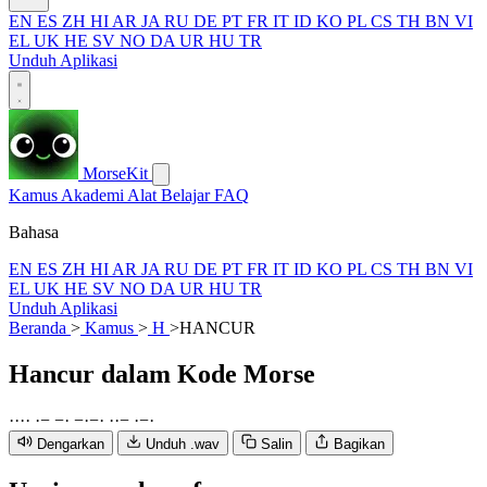
EN
ES
ZH
HI
AR
JA
RU
DE
PT
FR
IT
ID
KO
PL
CS
TH
BN
VI
EL
UK
HE
SV
NO
DA
UR
HU
TR
Unduh Aplikasi
MorseKit
Kamus
Akademi
Alat
Belajar
FAQ
Bahasa
EN
ES
ZH
HI
AR
JA
RU
DE
PT
FR
IT
ID
KO
PL
CS
TH
BN
VI
EL
UK
HE
SV
NO
DA
UR
HU
TR
Unduh Aplikasi
Beranda
>
Kamus
>
H
>
HANCUR
Hancur
dalam Kode Morse
·
·
·
·
·
−
−
·
−
·
−
·
·
·
−
·
−
·
Dengarkan
Unduh .wav
Salin
Bagikan