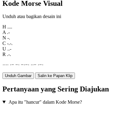
Kode Morse Visual
Unduh atau bagikan desain ini
H
....
A
.-
N
-.
C
-.-.
U
..-
R
.-.
·
·
·
·
·
−
−
·
−
·
−
·
·
·
−
·
−
·
Unduh Gambar
Salin ke Papan Klip
Pertanyaan yang Sering Diajukan
Apa itu "hancur" dalam Kode Morse?