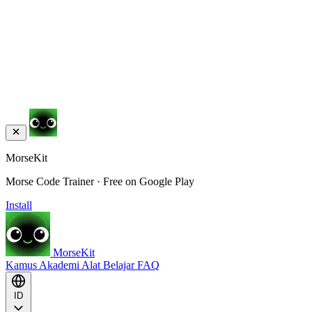
MorseKit
Morse Code Trainer · Free on Google Play
Install
MorseKit
Kamus
Akademi
Alat
Belajar
FAQ
ID