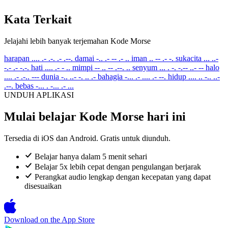
Kata Terkait
Jelajahi lebih banyak terjemahan Kode Morse
harapan
.... .- .-. .- .--.
damai
-.. .- -- .- ..
iman
.. -- .- -.
sukacita
... ..-
-.- .- -.-.
hati
.... .- - ..
mimpi
-- .. -- .--. ..
senyum
... . -. -.-- ..- --
halo
.... .- .-.. ---
dunia
-.. ..- -. .. .-
bahagia
-... .- .... .- --.
hidup
.... .. -.. ..-
.--.
bebas
-... . -... .- ...
UNDUH APLIKASI
Mulai belajar Kode Morse hari ini
Tersedia di iOS dan Android. Gratis untuk diunduh.
Belajar hanya dalam 5 menit sehari
Belajar 5x lebih cepat dengan pengulangan berjarak
Perangkat audio lengkap dengan kecepatan yang dapat
disesuaikan
Download on the
App Store