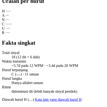
Uraian per huruf
H
·
·
·
·
A
·
−
N
−
·
C
−
·
−
·
U
·
·
−
R
·
−
·
Fakta singkat
Total sinyal
18 (12 dit + 6 dah)
Waktu transmisi
~5.7d pada 12 WPM · ~3.4d pada 20 WPM
Huruf terpanjang
C (-.-.) · 11 satuan
Huruf langka
Hanya alfabet umum
Ritme
didominasi dit (lebih banyak sinyal pendek)
Diawali huruf H (....)
Kata lain yang diawali huruf H