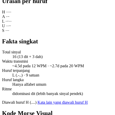
Uraian per huruf
H
·
·
·
·
A
·
−
L
·
−
·
·
U
·
·
−
S
·
·
·
Fakta singkat
Total sinyal
16 (13 dit + 3 dah)
Waktu transmisi
~4.5d pada 12 WPM · ~2.7d pada 20 WPM
Huruf terpanjang
L (.-..) · 9 satuan
Huruf langka
Hanya alfabet umum
Ritme
didominasi dit (lebih banyak sinyal pendek)
Diawali huruf H (....)
Kata lain yang diawali huruf H
Kode Morse Visual