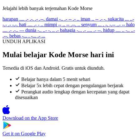
Jelajahi lebih banyak terjemahan Kode Morse
harapan
.... .- .-. .- .--.
damai
-.. .- -- .- ..
iman
.. -- .- -.
sukacita
... ..-
-.- .- -.-.
hati
.... .- - ..
mimpi
-- .. -- .--. ..
senyum
... . -. -.-- ..- --
halo
.... .- .-.. ---
dunia
-.. ..- -. .. .-
bahagia
-... .- .... .- --.
hidup
.... .. -.. ..-
.--.
bebas
-... . -... .- ...
UNDUH APLIKASI
Mulai belajar Kode Morse hari ini
Tersedia di iOS dan Android. Gratis untuk diunduh.
Belajar hanya dalam 5 menit sehari
Belajar 5x lebih cepat dengan pengulangan berjarak
Perangkat audio lengkap dengan kecepatan yang dapat
disesuaikan
Download on the
App Store
Get it on
Google Play