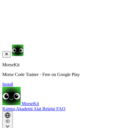
MorseKit
Morse Code Trainer · Free on Google Play
Install
MorseKit
Kamus
Akademi
Alat
Belajar
FAQ
ID