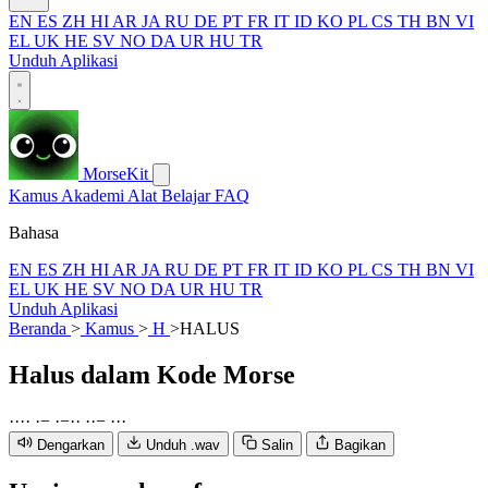
EN
ES
ZH
HI
AR
JA
RU
DE
PT
FR
IT
ID
KO
PL
CS
TH
BN
VI
EL
UK
HE
SV
NO
DA
UR
HU
TR
Unduh Aplikasi
MorseKit
Kamus
Akademi
Alat
Belajar
FAQ
Bahasa
EN
ES
ZH
HI
AR
JA
RU
DE
PT
FR
IT
ID
KO
PL
CS
TH
BN
VI
EL
UK
HE
SV
NO
DA
UR
HU
TR
Unduh Aplikasi
Beranda
>
Kamus
>
H
>
HALUS
Halus
dalam Kode Morse
·
·
·
·
·
−
·
−
·
·
·
·
−
·
·
·
Dengarkan
Unduh .wav
Salin
Bagikan