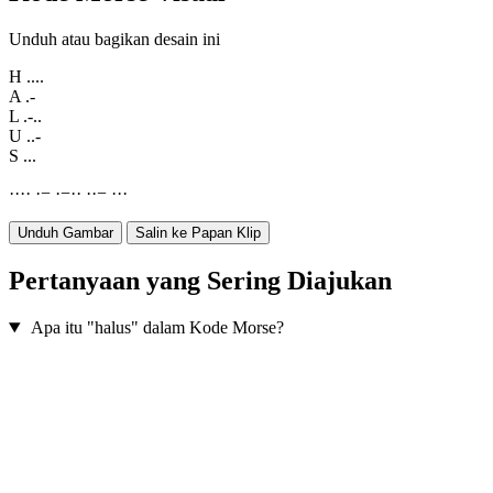
Unduh atau bagikan desain ini
H
....
A
.-
L
.-..
U
..-
S
...
·
·
·
·
·
−
·
−
·
·
·
·
−
·
·
·
Unduh Gambar
Salin ke Papan Klip
Pertanyaan yang Sering Diajukan
Apa itu "halus" dalam Kode Morse?