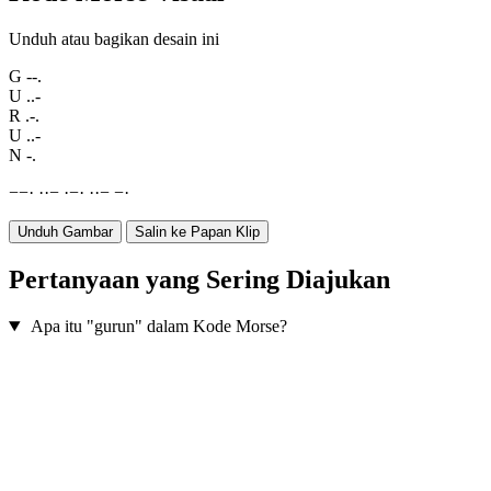
Unduh atau bagikan desain ini
G
--.
U
..-
R
.-.
U
..-
N
-.
−
−
·
·
·
−
·
−
·
·
·
−
−
·
Unduh Gambar
Salin ke Papan Klip
Pertanyaan yang Sering Diajukan
Apa itu "gurun" dalam Kode Morse?