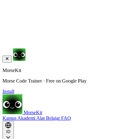
MorseKit
Morse Code Trainer · Free on Google Play
Install
MorseKit
Kamus
Akademi
Alat
Belajar
FAQ
ID