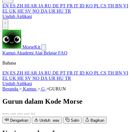
EN
ES
ZH
HI
AR
JA
RU
DE
PT
FR
IT
ID
KO
PL
CS
TH
BN
VI
EL
UK
HE
SV
NO
DA
UR
HU
TR
Unduh Aplikasi
MorseKit
Kamus
Akademi
Alat
Belajar
FAQ
Bahasa
EN
ES
ZH
HI
AR
JA
RU
DE
PT
FR
IT
ID
KO
PL
CS
TH
BN
VI
EL
UK
HE
SV
NO
DA
UR
HU
TR
Unduh Aplikasi
Beranda
>
Kamus
>
G
>
GURUN
Gurun
dalam Kode Morse
−
−
·
·
·
−
·
−
·
·
·
−
−
·
Dengarkan
Unduh .wav
Salin
Bagikan