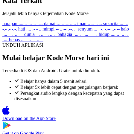
Kata Terkait
Jelajahi lebih banyak terjemahan Kode Morse
harapan
.... .- .-. .- .--.
damai
-.. .- -- .- ..
iman
.. -- .- -.
sukacita
... ..-
-.- .- -.-.
hati
.... .- - ..
mimpi
-- .. -- .--. ..
senyum
... . -. -.-- ..- --
halo
.... .- .-.. ---
dunia
-.. ..- -. .. .-
bahagia
-... .- .... .- --.
hidup
.... .. -.. ..-
.--.
bebas
-... . -... .- ...
UNDUH APLIKASI
Mulai belajar Kode Morse hari ini
Tersedia di iOS dan Android. Gratis untuk diunduh.
Belajar hanya dalam 5 menit sehari
Belajar 5x lebih cepat dengan pengulangan berjarak
Perangkat audio lengkap dengan kecepatan yang dapat
disesuaikan
Download on the
App Store
Get it on
Google Play