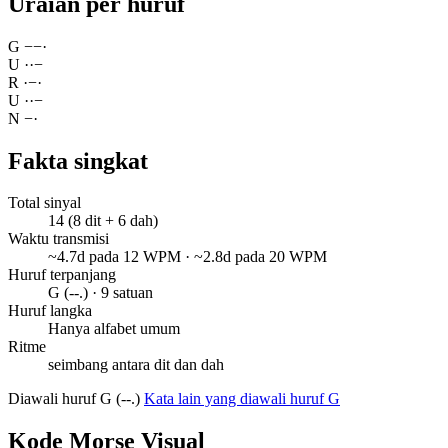
Uraian per huruf
G
−
−
·
U
·
·
−
R
·
−
·
U
·
·
−
N
−
·
Fakta singkat
Total sinyal
14 (8 dit + 6 dah)
Waktu transmisi
~4.7d pada 12 WPM · ~2.8d pada 20 WPM
Huruf terpanjang
G (--.) · 9 satuan
Huruf langka
Hanya alfabet umum
Ritme
seimbang antara dit dan dah
Diawali huruf G (--.)
Kata lain yang diawali huruf G
Kode Morse Visual