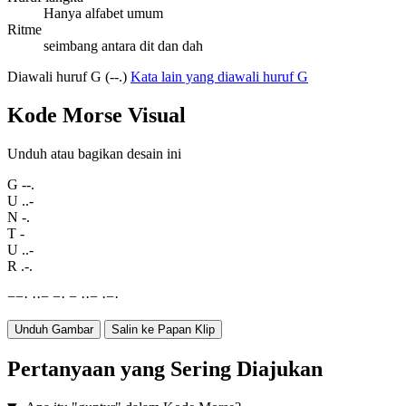
Hanya alfabet umum
Ritme
seimbang antara dit dan dah
Diawali huruf G (--.)
Kata lain yang diawali huruf G
Kode Morse Visual
Unduh atau bagikan desain ini
G
--.
U
..-
N
-.
T
-
U
..-
R
.-.
−
−
·
·
·
−
−
·
−
·
·
−
·
−
·
Unduh Gambar
Salin ke Papan Klip
Pertanyaan yang Sering Diajukan