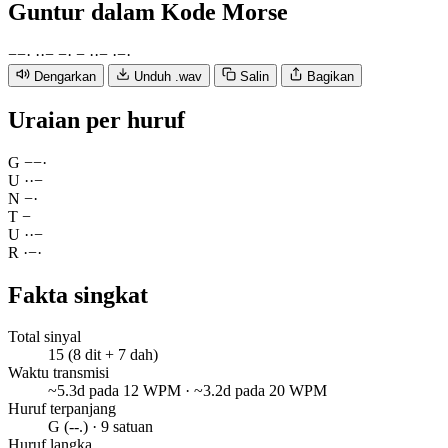
Guntur
dalam Kode Morse
−
−
·
·
·
−
−
·
−
·
·
−
·
−
·
Dengarkan
Unduh .wav
Salin
Bagikan
Uraian per huruf
G
−
−
·
U
·
·
−
N
−
·
T
−
U
·
·
−
R
·
−
·
Fakta singkat
Total sinyal
15 (8 dit + 7 dah)
Waktu transmisi
~5.3d pada 12 WPM · ~3.2d pada 20 WPM
Huruf terpanjang
G (--.) · 9 satuan
Huruf langka