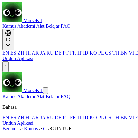
MorseKit
Kamus
Akademi
Alat
Belajar
FAQ
ID
EN
ES
ZH
HI
AR
JA
RU
DE
PT
FR
IT
ID
KO
PL
CS
TH
BN
VI
Unduh Aplikasi
MorseKit
Kamus
Akademi
Alat
Belajar
FAQ
Bahasa
EN
ES
ZH
HI
AR
JA
RU
DE
PT
FR
IT
ID
KO
PL
CS
TH
BN
VI
Unduh Aplikasi
Beranda
>
Kamus
>
G
>
GUNTUR