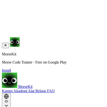
MorseKit
Morse Code Trainer · Free on Google Play
Install
MorseKit
Kamus
Akademi
Alat
Belajar
FAQ
ID