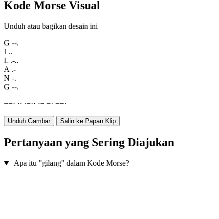
Kode Morse Visual
Unduh atau bagikan desain ini
G
--.
I
..
L
.-..
A
.-
N
-.
G
--.
−
−
·
·
·
·
−
·
·
·
−
−
·
−
−
·
Unduh Gambar
Salin ke Papan Klip
Pertanyaan yang Sering Diajukan
Apa itu "gilang" dalam Kode Morse?