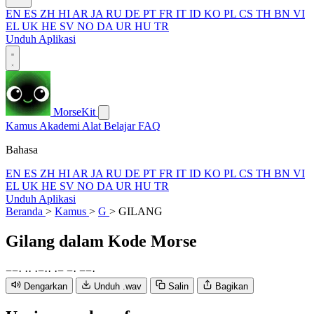
EN
ES
ZH
HI
AR
JA
RU
DE
PT
FR
IT
ID
KO
PL
CS
TH
BN
VI
EL
UK
HE
SV
NO
DA
UR
HU
TR
Unduh Aplikasi
MorseKit
Kamus
Akademi
Alat
Belajar
FAQ
Bahasa
EN
ES
ZH
HI
AR
JA
RU
DE
PT
FR
IT
ID
KO
PL
CS
TH
BN
VI
EL
UK
HE
SV
NO
DA
UR
HU
TR
Unduh Aplikasi
Beranda
>
Kamus
>
G
>
GILANG
Gilang
dalam Kode Morse
−
−
·
·
·
·
−
·
·
·
−
−
·
−
−
·
Dengarkan
Unduh .wav
Salin
Bagikan