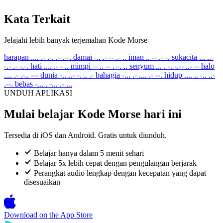
Kata Terkait
Jelajahi lebih banyak terjemahan Kode Morse
harapan
.... .- .-. .- .--.
damai
-.. .- -- .- ..
iman
.. -- .- -.
sukacita
... ..-
-.- .- -.-.
hati
.... .- - ..
mimpi
-- .. -- .--. ..
senyum
... . -. -.-- ..- --
halo
.... .- .-.. ---
dunia
-.. ..- -. .. .-
bahagia
-... .- .... .- --.
hidup
.... .. -.. ..-
.--.
bebas
-... . -... .- ...
UNDUH APLIKASI
Mulai belajar Kode Morse hari ini
Tersedia di iOS dan Android. Gratis untuk diunduh.
Belajar hanya dalam 5 menit sehari
Belajar 5x lebih cepat dengan pengulangan berjarak
Perangkat audio lengkap dengan kecepatan yang dapat
disesuaikan
Download on the
App Store