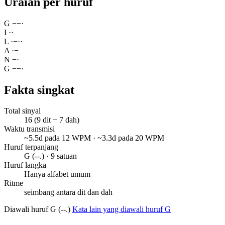
Uraian per huruf
G
−
−
·
I
·
·
L
·
−
·
·
A
·
−
N
−
·
G
−
−
·
Fakta singkat
Total sinyal
16 (9 dit + 7 dah)
Waktu transmisi
~5.5d pada 12 WPM · ~3.3d pada 20 WPM
Huruf terpanjang
G (--.) · 9 satuan
Huruf langka
Hanya alfabet umum
Ritme
seimbang antara dit dan dah
Diawali huruf G (--.)
Kata lain yang diawali huruf G