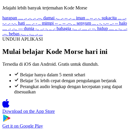
Jelajahi lebih banyak terjemahan Kode Morse
harapan
.... .- .-. .- .--.
damai
-.. .- -- .- ..
iman
.. -- .- -.
sukacita
... ..-
-.- .- -.-.
hati
.... .- - ..
mimpi
-- .. -- .--. ..
senyum
... . -. -.-- ..- --
halo
.... .- .-.. ---
dunia
-.. ..- -. .. .-
bahagia
-... .- .... .- --.
hidup
.... .. -.. ..-
.--.
bebas
-... . -... .- ...
UNDUH APLIKASI
Mulai belajar Kode Morse hari ini
Tersedia di iOS dan Android. Gratis untuk diunduh.
Belajar hanya dalam 5 menit sehari
Belajar 5x lebih cepat dengan pengulangan berjarak
Perangkat audio lengkap dengan kecepatan yang dapat
disesuaikan
Download on the
App Store
Get it on
Google Play