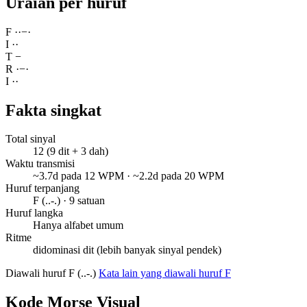
Uraian per huruf
F
·
·
−
·
I
·
·
T
−
R
·
−
·
I
·
·
Fakta singkat
Total sinyal
12 (9 dit + 3 dah)
Waktu transmisi
~3.7d pada 12 WPM · ~2.2d pada 20 WPM
Huruf terpanjang
F (..-.) · 9 satuan
Huruf langka
Hanya alfabet umum
Ritme
didominasi dit (lebih banyak sinyal pendek)
Diawali huruf F (..-.)
Kata lain yang diawali huruf F
Kode Morse Visual