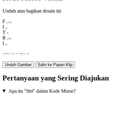
Unduh atau bagikan desain ini
F
..-.
I
..
T
-
R
.-.
I
..
·
·
−
·
·
·
−
·
−
·
·
·
Unduh Gambar
Salin ke Papan Klip
Pertanyaan yang Sering Diajukan
Apa itu "fitri" dalam Kode Morse?