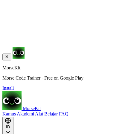
MorseKit
Morse Code Trainer · Free on Google Play
Install
MorseKit
Kamus
Akademi
Alat
Belajar
FAQ
ID