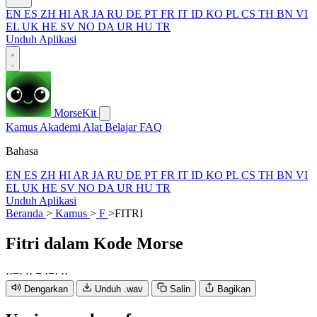
EN
ES
ZH
HI
AR
JA
RU
DE
PT
FR
IT
ID
KO
PL
CS
TH
BN
VI
EL
UK
HE
SV
NO
DA
UR
HU
TR
Unduh Aplikasi
MorseKit
Kamus
Akademi
Alat
Belajar
FAQ
Bahasa
EN
ES
ZH
HI
AR
JA
RU
DE
PT
FR
IT
ID
KO
PL
CS
TH
BN
VI
EL
UK
HE
SV
NO
DA
UR
HU
TR
Unduh Aplikasi
Beranda
>
Kamus
>
F
>
FITRI
Fitri
dalam Kode Morse
·
·
−
·
·
·
−
·
−
·
·
·
Dengarkan
Unduh .wav
Salin
Bagikan