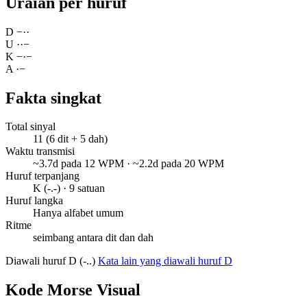
Uraian per huruf
D
−
·
·
U
·
·
−
K
−
·
−
A
·
−
Fakta singkat
Total sinyal
11 (6 dit + 5 dah)
Waktu transmisi
~3.7d pada 12 WPM · ~2.2d pada 20 WPM
Huruf terpanjang
K (-.-) · 9 satuan
Huruf langka
Hanya alfabet umum
Ritme
seimbang antara dit dan dah
Diawali huruf D (-..)
Kata lain yang diawali huruf D
Kode Morse Visual