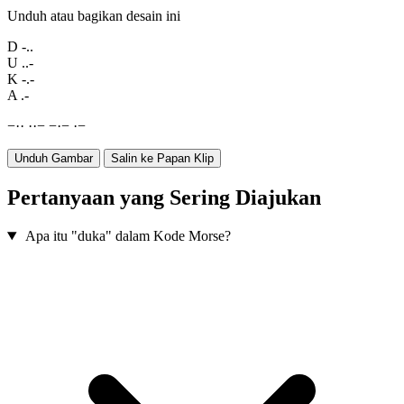
Unduh atau bagikan desain ini
D
-..
U
..-
K
-.-
A
.-
−
·
·
·
·
−
−
·
−
·
−
Unduh Gambar
Salin ke Papan Klip
Pertanyaan yang Sering Diajukan
Apa itu "duka" dalam Kode Morse?