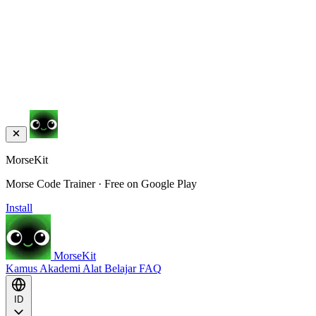
MorseKit
Morse Code Trainer · Free on Google Play
Install
MorseKit
Kamus
Akademi
Alat
Belajar
FAQ
ID