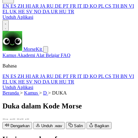
EN
ES
ZH
HI
AR
JA
RU
DE
PT
FR
IT
ID
KO
PL
CS
TH
BN
VI
EL
UK
HE
SV
NO
DA
UR
HU
TR
Unduh Aplikasi
MorseKit
Kamus
Akademi
Alat
Belajar
FAQ
Bahasa
EN
ES
ZH
HI
AR
JA
RU
DE
PT
FR
IT
ID
KO
PL
CS
TH
BN
VI
EL
UK
HE
SV
NO
DA
UR
HU
TR
Unduh Aplikasi
Beranda
>
Kamus
>
D
>
DUKA
Duka
dalam Kode Morse
−
·
·
·
·
−
−
·
−
·
−
Dengarkan
Unduh .wav
Salin
Bagikan