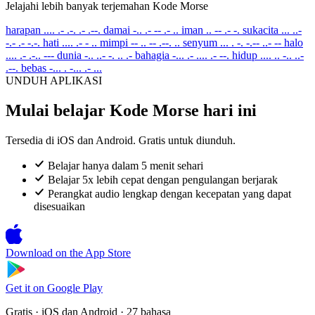
Jelajahi lebih banyak terjemahan Kode Morse
harapan
.... .- .-. .- .--.
damai
-.. .- -- .- ..
iman
.. -- .- -.
sukacita
... ..-
-.- .- -.-.
hati
.... .- - ..
mimpi
-- .. -- .--. ..
senyum
... . -. -.-- ..- --
halo
.... .- .-.. ---
dunia
-.. ..- -. .. .-
bahagia
-... .- .... .- --.
hidup
.... .. -.. ..-
.--.
bebas
-... . -... .- ...
UNDUH APLIKASI
Mulai belajar Kode Morse hari ini
Tersedia di iOS dan Android. Gratis untuk diunduh.
Belajar hanya dalam 5 menit sehari
Belajar 5x lebih cepat dengan pengulangan berjarak
Perangkat audio lengkap dengan kecepatan yang dapat
disesuaikan
Download on the
App Store
Get it on
Google Play
Gratis · iOS dan Android · 27 bahasa