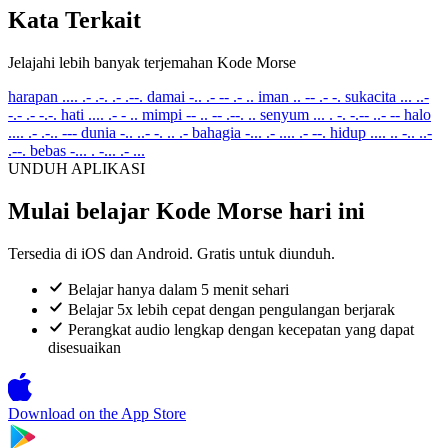
Kata Terkait
Jelajahi lebih banyak terjemahan Kode Morse
harapan
.... .- .-. .- .--.
damai
-.. .- -- .- ..
iman
.. -- .- -.
sukacita
... ..-
-.- .- -.-.
hati
.... .- - ..
mimpi
-- .. -- .--. ..
senyum
... . -. -.-- ..- --
halo
.... .- .-.. ---
dunia
-.. ..- -. .. .-
bahagia
-... .- .... .- --.
hidup
.... .. -.. ..-
.--.
bebas
-... . -... .- ...
UNDUH APLIKASI
Mulai belajar Kode Morse hari ini
Tersedia di iOS dan Android. Gratis untuk diunduh.
Belajar hanya dalam 5 menit sehari
Belajar 5x lebih cepat dengan pengulangan berjarak
Perangkat audio lengkap dengan kecepatan yang dapat
disesuaikan
Download on the
App Store