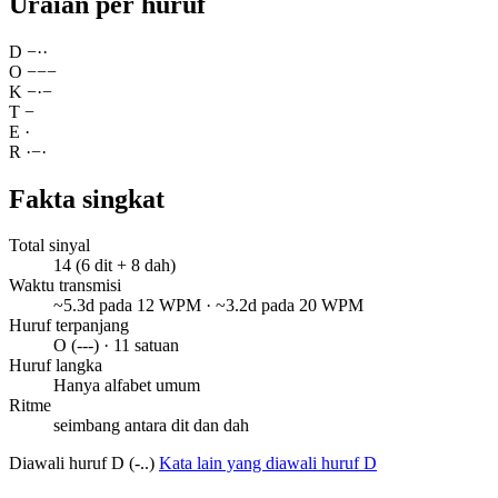
Uraian per huruf
D
−
·
·
O
−
−
−
K
−
·
−
T
−
E
·
R
·
−
·
Fakta singkat
Total sinyal
14 (6 dit + 8 dah)
Waktu transmisi
~5.3d pada 12 WPM · ~3.2d pada 20 WPM
Huruf terpanjang
O (---) · 11 satuan
Huruf langka
Hanya alfabet umum
Ritme
seimbang antara dit dan dah
Diawali huruf D (-..)
Kata lain yang diawali huruf D