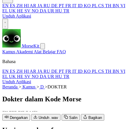
EN
ES
ZH
HI
AR
JA
RU
DE
PT
FR
IT
ID
KO
PL
CS
TH
BN
VI
EL
UK
HE
SV
NO
DA
UR
HU
TR
Unduh Aplikasi
MorseKit
Kamus
Akademi
Alat
Belajar
FAQ
Bahasa
EN
ES
ZH
HI
AR
JA
RU
DE
PT
FR
IT
ID
KO
PL
CS
TH
BN
VI
EL
UK
HE
SV
NO
DA
UR
HU
TR
Unduh Aplikasi
Beranda
>
Kamus
>
D
>
DOKTER
Dokter
dalam Kode Morse
−
·
·
−
−
−
−
·
−
−
·
·
−
·
Dengarkan
Unduh .wav
Salin
Bagikan