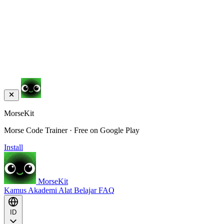
MorseKit
Morse Code Trainer · Free on Google Play
Install
MorseKit
Kamus
Akademi
Alat
Belajar
FAQ
ID