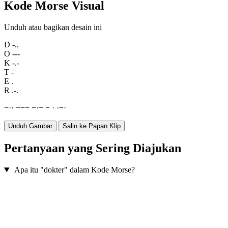
Kode Morse Visual
Unduh atau bagikan desain ini
D
-..
O
---
K
-.-
T
-
E
.
R
.-.
−
·
·
−
−
−
−
·
−
−
·
·
−
·
Unduh Gambar
Salin ke Papan Klip
Pertanyaan yang Sering Diajukan
Apa itu "dokter" dalam Kode Morse?