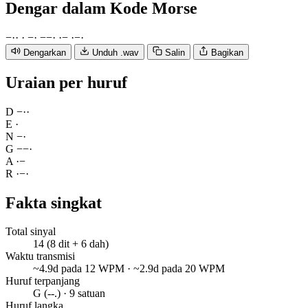
Dengar
dalam Kode Morse
−
·
·
·
−
·
−
−
·
·
−
·
−
·
Dengarkan
Unduh .wav
Salin
Bagikan
Uraian per huruf
D
−
·
·
E
·
N
−
·
G
−
−
·
A
·
−
R
·
−
·
Fakta singkat
Total sinyal
14 (8 dit + 6 dah)
Waktu transmisi
~4.9d pada 12 WPM · ~2.9d pada 20 WPM
Huruf terpanjang
G (--.) · 9 satuan
Huruf langka