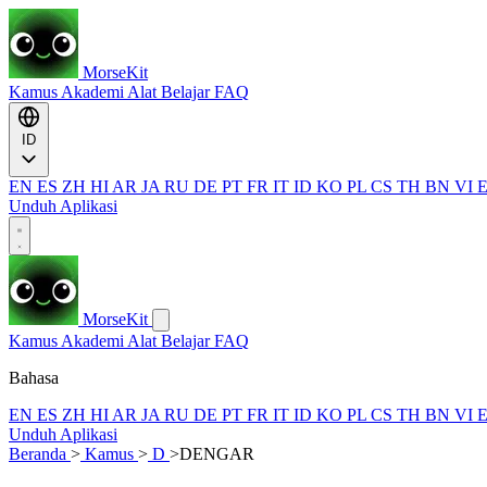
MorseKit
Kamus
Akademi
Alat
Belajar
FAQ
ID
EN
ES
ZH
HI
AR
JA
RU
DE
PT
FR
IT
ID
KO
PL
CS
TH
BN
VI
Unduh Aplikasi
MorseKit
Kamus
Akademi
Alat
Belajar
FAQ
Bahasa
EN
ES
ZH
HI
AR
JA
RU
DE
PT
FR
IT
ID
KO
PL
CS
TH
BN
VI
Unduh Aplikasi
Beranda
>
Kamus
>
D
>
DENGAR