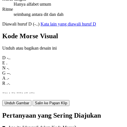
Hanya alfabet umum
Ritme
seimbang antara dit dan dah
Diawali huruf D (-..)
Kata lain yang diawali huruf D
Kode Morse Visual
Unduh atau bagikan desain ini
D
-..
E
.
N
-.
G
--.
A
.-
R
.-.
−
·
·
·
−
·
−
−
·
·
−
·
−
·
Unduh Gambar
Salin ke Papan Klip
Pertanyaan yang Sering Diajukan