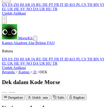
EN
ES
ZH
HI
AR
JA
RU
DE
PT
FR
IT
ID
KO
PL
CS
TH
BN
VI
EL
UK
HE
SV
NO
DA
UR
HU
TR
Unduh Aplikasi
MorseKit
Kamus
Akademi
Alat
Belajar
FAQ
Bahasa
EN
ES
ZH
HI
AR
JA
RU
DE
PT
FR
IT
ID
KO
PL
CS
TH
BN
VI
EL
UK
HE
SV
NO
DA
UR
HU
TR
Unduh Aplikasi
Beranda
>
Kamus
>
D
>
DEK
Dek
dalam Kode Morse
−
·
·
·
−
·
−
Dengarkan
Unduh .wav
Salin
Bagikan