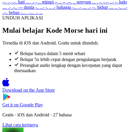
-.- .- -.-.
hati
.... .- - ..
mimpi
-- .. -- .--. ..
senyum
... . -. -.-- ..- --
halo
.... .- .-.. ---
dunia
-.. ..- -. .. .-
bahagia
-... .- .... .- --.
hidup
.... .. -.. ..-
.--.
bebas
-... . -... .- ...
UNDUH APLIKASI
Mulai belajar Kode Morse hari ini
Tersedia di iOS dan Android. Gratis untuk diunduh.
Belajar hanya dalam 5 menit sehari
Belajar 5x lebih cepat dengan pengulangan berjarak
Perangkat audio lengkap dengan kecepatan yang dapat
disesuaikan
Download on the
App Store
Get it on
Google Play
Gratis · iOS dan Android · 27 bahasa
Lihat cara kerjanya