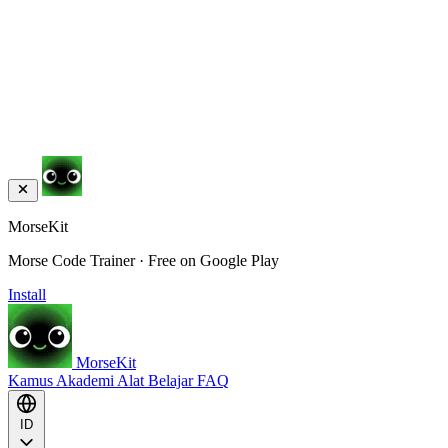
MorseKit
Morse Code Trainer · Free on Google Play
Install
MorseKit
Kamus
Akademi
Alat
Belajar
FAQ
ID