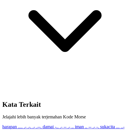
Kata Terkait
Jelajahi lebih banyak terjemahan Kode Morse
harapan
.... .- .-. .- .--.
damai
-.. .- -- .- ..
iman
.. -- .- -.
sukacita
... ..-