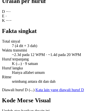
Uraian per huruf
D
−
·
·
E
·
K
−
·
−
Fakta singkat
Total sinyal
7 (4 dit + 3 dah)
Waktu transmisi
~2.3d pada 12 WPM · ~1.4d pada 20 WPM
Huruf terpanjang
K (-.-) · 9 satuan
Huruf langka
Hanya alfabet umum
Ritme
seimbang antara dit dan dah
Diawali huruf D (-..)
Kata lain yang diawali huruf D
Kode Morse Visual
Unduh atau bagikan desain ini