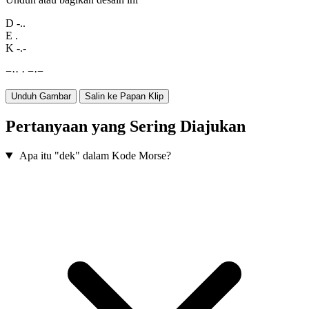
D
-..
E
.
K
-.-
−
·
·
·
−
·
−
Unduh Gambar
Salin ke Papan Klip
Pertanyaan yang Sering Diajukan
Apa itu "dek" dalam Kode Morse?