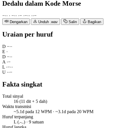
Dedalu
dalam Kode Morse
−
·
·
·
−
·
·
·
−
·
−
·
·
·
·
−
Dengarkan
Unduh .wav
Salin
Bagikan
Uraian per huruf
D
−
·
·
E
·
D
−
·
·
A
·
−
L
·
−
·
·
U
·
·
−
Fakta singkat
Total sinyal
16 (11 dit + 5 dah)
Waktu transmisi
~5.1d pada 12 WPM · ~3.1d pada 20 WPM
Huruf terpanjang
L (.-..) · 9 satuan
Huruf langka