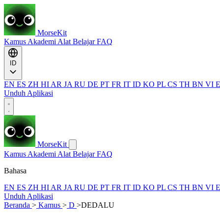
MorseKit
Kamus
Akademi
Alat
Belajar
FAQ
ID
EN
ES
ZH
HI
AR
JA
RU
DE
PT
FR
IT
ID
KO
PL
CS
TH
BN
VI
Unduh Aplikasi
MorseKit
Kamus
Akademi
Alat
Belajar
FAQ
Bahasa
EN
ES
ZH
HI
AR
JA
RU
DE
PT
FR
IT
ID
KO
PL
CS
TH
BN
VI
Unduh Aplikasi
Beranda
>
Kamus
>
D
>
DEDALU