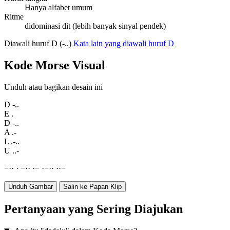
Hanya alfabet umum
Ritme
didominasi dit (lebih banyak sinyal pendek)
Diawali huruf D (-..)
Kata lain yang diawali huruf D
Kode Morse Visual
Unduh atau bagikan desain ini
D
-..
E
.
D
-..
A
.-
L
.-..
U
..-
−
·
·
·
−
·
·
·
−
·
−
·
·
·
·
−
Unduh Gambar
Salin ke Papan Klip
Pertanyaan yang Sering Diajukan