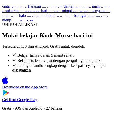
cinta
-.-. .. -. - .-
harapan
.... .- .-. .- .--.
damai
-.. .- -- .- ..
iman
.. -- .-
-.
sukacita
... ..- -.- .- -.-.
hati
.... .- - ..
mimpi
-- .. -- .--. ..
senyum
... .
-. -.-- ..- --
halo
.... .- .-.. ---
dunia
-.. ..- -. .. .-
bahagia
-... .- .... .- --.
hidup
.... .. -.. ..- .--.
UNDUH APLIKASI
Mulai belajar Kode Morse hari ini
Tersedia di iOS dan Android. Gratis untuk diunduh.
Belajar hanya dalam 5 menit sehari
Belajar 5x lebih cepat dengan pengulangan berjarak
Perangkat audio lengkap dengan kecepatan yang dapat
disesuaikan
Download on the
App Store
Get it on
Google Play
Gratis · iOS dan Android · 27 bahasa