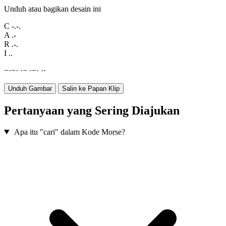
Unduh atau bagikan desain ini
C
-.-.
A
.-
R
.-.
I
..
−
·
−
·
·
−
·
−
·
·
·
Unduh Gambar
Salin ke Papan Klip
Pertanyaan yang Sering Diajukan
Apa itu "cari" dalam Kode Morse?