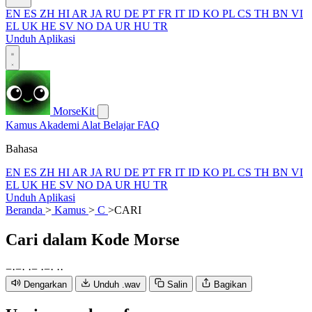
EN
ES
ZH
HI
AR
JA
RU
DE
PT
FR
IT
ID
KO
PL
CS
TH
BN
VI
EL
UK
HE
SV
NO
DA
UR
HU
TR
Unduh Aplikasi
MorseKit
Kamus
Akademi
Alat
Belajar
FAQ
Bahasa
EN
ES
ZH
HI
AR
JA
RU
DE
PT
FR
IT
ID
KO
PL
CS
TH
BN
VI
EL
UK
HE
SV
NO
DA
UR
HU
TR
Unduh Aplikasi
Beranda
>
Kamus
>
C
>
CARI
Cari
dalam Kode Morse
−
·
−
·
·
−
·
−
·
·
·
Dengarkan
Unduh .wav
Salin
Bagikan