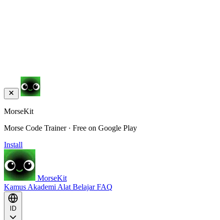
MorseKit
Morse Code Trainer · Free on Google Play
Install
MorseKit
Kamus
Akademi
Alat
Belajar
FAQ
ID