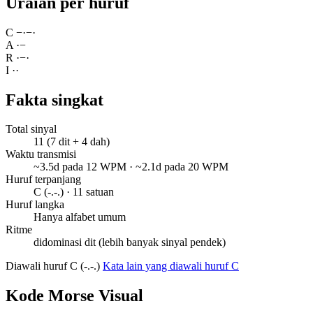
Uraian per huruf
C
−
·
−
·
A
·
−
R
·
−
·
I
·
·
Fakta singkat
Total sinyal
11 (7 dit + 4 dah)
Waktu transmisi
~3.5d pada 12 WPM · ~2.1d pada 20 WPM
Huruf terpanjang
C (-.-.) · 11 satuan
Huruf langka
Hanya alfabet umum
Ritme
didominasi dit (lebih banyak sinyal pendek)
Diawali huruf C (-.-.)
Kata lain yang diawali huruf C
Kode Morse Visual