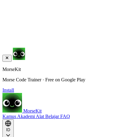
MorseKit
Morse Code Trainer · Free on Google Play
Install
MorseKit
Kamus
Akademi
Alat
Belajar
FAQ
ID