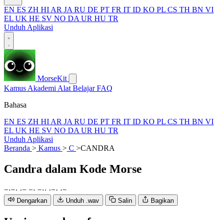
EN
ES
ZH
HI
AR
JA
RU
DE
PT
FR
IT
ID
KO
PL
CS
TH
BN
VI
EL
UK
HE
SV
NO
DA
UR
HU
TR
Unduh Aplikasi
MorseKit
Kamus
Akademi
Alat
Belajar
FAQ
Bahasa
EN
ES
ZH
HI
AR
JA
RU
DE
PT
FR
IT
ID
KO
PL
CS
TH
BN
VI
EL
UK
HE
SV
NO
DA
UR
HU
TR
Unduh Aplikasi
Beranda
>
Kamus
>
C
>
CANDRA
Candra
dalam Kode Morse
−
·
−
·
·
−
−
·
−
·
·
·
−
·
·
−
Dengarkan
Unduh .wav
Salin
Bagikan