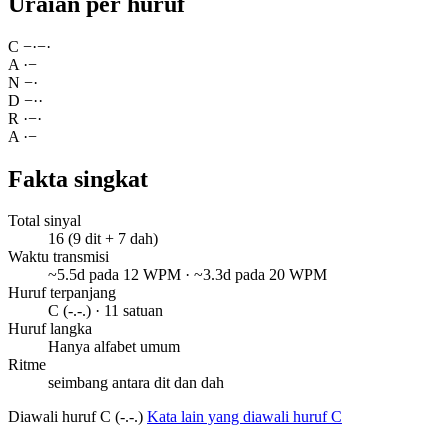
Uraian per huruf
C
−
·
−
·
A
·
−
N
−
·
D
−
·
·
R
·
−
·
A
·
−
Fakta singkat
Total sinyal
16 (9 dit + 7 dah)
Waktu transmisi
~5.5d pada 12 WPM · ~3.3d pada 20 WPM
Huruf terpanjang
C (-.-.) · 11 satuan
Huruf langka
Hanya alfabet umum
Ritme
seimbang antara dit dan dah
Diawali huruf C (-.-.)
Kata lain yang diawali huruf C