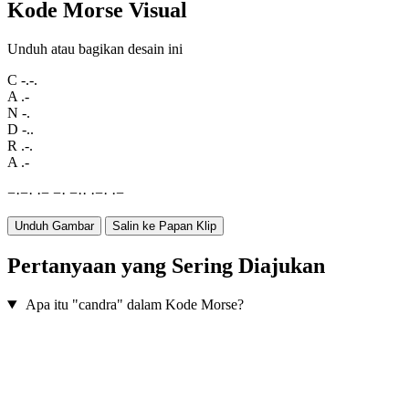
Kode Morse Visual
Unduh atau bagikan desain ini
C
-.-.
A
.-
N
-.
D
-..
R
.-.
A
.-
−
·
−
·
·
−
−
·
−
·
·
·
−
·
·
−
Unduh Gambar
Salin ke Papan Klip
Pertanyaan yang Sering Diajukan
Apa itu "candra" dalam Kode Morse?