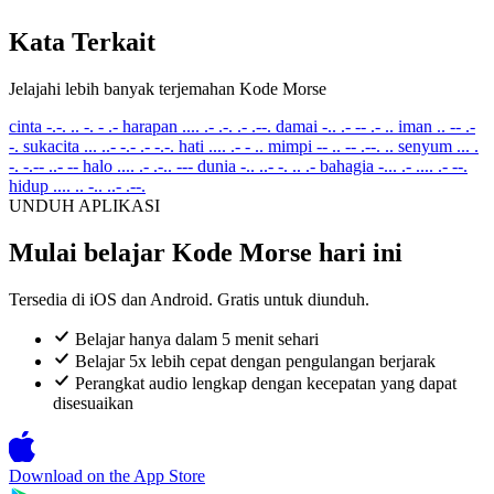
Kata Terkait
Jelajahi lebih banyak terjemahan Kode Morse
cinta
-.-. .. -. - .-
harapan
.... .- .-. .- .--.
damai
-.. .- -- .- ..
iman
.. -- .-
-.
sukacita
... ..- -.- .- -.-.
hati
.... .- - ..
mimpi
-- .. -- .--. ..
senyum
... .
-. -.-- ..- --
halo
.... .- .-.. ---
dunia
-.. ..- -. .. .-
bahagia
-... .- .... .- --.
hidup
.... .. -.. ..- .--.
UNDUH APLIKASI
Mulai belajar Kode Morse hari ini
Tersedia di iOS dan Android. Gratis untuk diunduh.
Belajar hanya dalam 5 menit sehari
Belajar 5x lebih cepat dengan pengulangan berjarak
Perangkat audio lengkap dengan kecepatan yang dapat
disesuaikan
Download on the
App Store