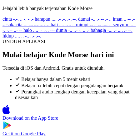
Jelajahi lebih banyak terjemahan Kode Morse
cinta
-.-. .. -. - .-
harapan
.... .- .-. .- .--.
damai
-.. .- -- .- ..
iman
.. -- .-
-.
sukacita
... ..- -.- .- -.-.
hati
.... .- - ..
mimpi
-- .. -- .--. ..
senyum
... .
-. -.-- ..- --
halo
.... .- .-.. ---
dunia
-.. ..- -. .. .-
bahagia
-... .- .... .- --.
hidup
.... .. -.. ..- .--.
UNDUH APLIKASI
Mulai belajar Kode Morse hari ini
Tersedia di iOS dan Android. Gratis untuk diunduh.
Belajar hanya dalam 5 menit sehari
Belajar 5x lebih cepat dengan pengulangan berjarak
Perangkat audio lengkap dengan kecepatan yang dapat
disesuaikan
Download on the
App Store
Get it on
Google Play