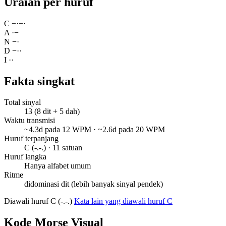
Uraian per huruf
C
−
·
−
·
A
·
−
N
−
·
D
−
·
·
I
·
·
Fakta singkat
Total sinyal
13 (8 dit + 5 dah)
Waktu transmisi
~4.3d pada 12 WPM · ~2.6d pada 20 WPM
Huruf terpanjang
C (-.-.) · 11 satuan
Huruf langka
Hanya alfabet umum
Ritme
didominasi dit (lebih banyak sinyal pendek)
Diawali huruf C (-.-.)
Kata lain yang diawali huruf C
Kode Morse Visual