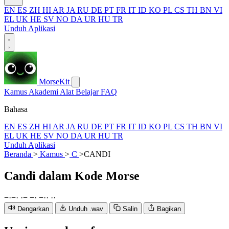
EN
ES
ZH
HI
AR
JA
RU
DE
PT
FR
IT
ID
KO
PL
CS
TH
BN
VI
EL
UK
HE
SV
NO
DA
UR
HU
TR
Unduh Aplikasi
MorseKit
Kamus
Akademi
Alat
Belajar
FAQ
Bahasa
EN
ES
ZH
HI
AR
JA
RU
DE
PT
FR
IT
ID
KO
PL
CS
TH
BN
VI
EL
UK
HE
SV
NO
DA
UR
HU
TR
Unduh Aplikasi
Beranda
>
Kamus
>
C
>
CANDI
Candi
dalam Kode Morse
−
·
−
·
·
−
−
·
−
·
·
·
·
Dengarkan
Unduh .wav
Salin
Bagikan