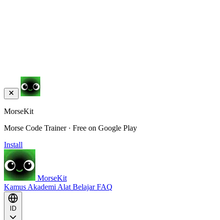
MorseKit
Morse Code Trainer · Free on Google Play
Install
MorseKit
Kamus
Akademi
Alat
Belajar
FAQ
ID