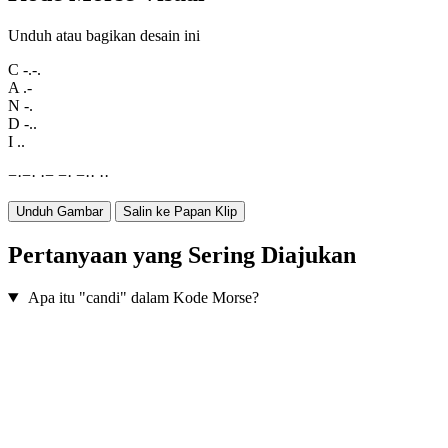
Unduh atau bagikan desain ini
C
-.-.
A
.-
N
-.
D
-..
I
..
−
·
−
·
·
−
−
·
−
·
·
·
·
Unduh Gambar
Salin ke Papan Klip
Pertanyaan yang Sering Diajukan
Apa itu "candi" dalam Kode Morse?