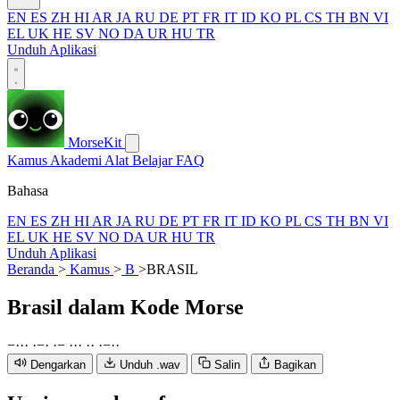
EN
ES
ZH
HI
AR
JA
RU
DE
PT
FR
IT
ID
KO
PL
CS
TH
BN
VI
EL
UK
HE
SV
NO
DA
UR
HU
TR
Unduh Aplikasi
MorseKit
Kamus
Akademi
Alat
Belajar
FAQ
Bahasa
EN
ES
ZH
HI
AR
JA
RU
DE
PT
FR
IT
ID
KO
PL
CS
TH
BN
VI
EL
UK
HE
SV
NO
DA
UR
HU
TR
Unduh Aplikasi
Beranda
>
Kamus
>
B
>
BRASIL
Brasil
dalam Kode Morse
−
·
·
·
·
−
·
·
−
·
·
·
·
·
·
−
·
·
Dengarkan
Unduh .wav
Salin
Bagikan