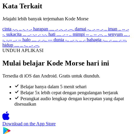
Kata Terkait
Jelajahi lebih banyak terjemahan Kode Morse
cinta
-.-. .. -. - .-
harapan
.... .- .-. .- .--.
damai
-.. .- -- .- ..
iman
.. -- .-
-.
sukacita
... ..- -.- .- -.-.
hati
.... .- - ..
mimpi
-- .. -- .--. ..
senyum
... .
-. -.-- ..- --
halo
.... .- .-.. ---
dunia
-.. ..- -. .. .-
bahagia
-... .- .... .- --.
hidup
.... .. -.. ..- .--.
UNDUH APLIKASI
Mulai belajar Kode Morse hari ini
Tersedia di iOS dan Android. Gratis untuk diunduh.
Belajar hanya dalam 5 menit sehari
Belajar 5x lebih cepat dengan pengulangan berjarak
Perangkat audio lengkap dengan kecepatan yang dapat
disesuaikan
Download on the
App Store