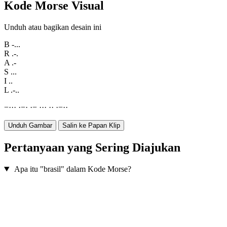
Kode Morse Visual
Unduh atau bagikan desain ini
B
-...
R
.-.
A
.-
S
...
I
..
L
.-..
−
·
·
·
·
−
·
·
−
·
·
·
·
·
·
−
·
·
Unduh Gambar
Salin ke Papan Klip
Pertanyaan yang Sering Diajukan
Apa itu "brasil" dalam Kode Morse?