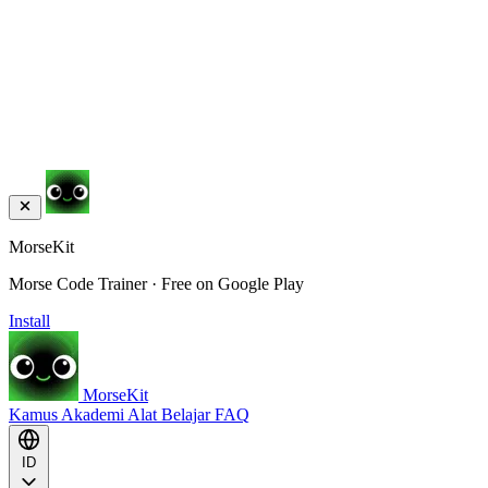
MorseKit
Morse Code Trainer · Free on Google Play
Install
MorseKit
Kamus
Akademi
Alat
Belajar
FAQ
ID