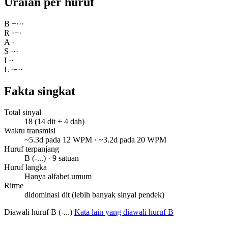
Uraian per huruf
B
−
·
·
·
R
·
−
·
A
·
−
S
·
·
·
I
·
·
L
·
−
·
·
Fakta singkat
Total sinyal
18 (14 dit + 4 dah)
Waktu transmisi
~5.3d pada 12 WPM · ~3.2d pada 20 WPM
Huruf terpanjang
B (-...) · 9 satuan
Huruf langka
Hanya alfabet umum
Ritme
didominasi dit (lebih banyak sinyal pendek)
Diawali huruf B (-...)
Kata lain yang diawali huruf B