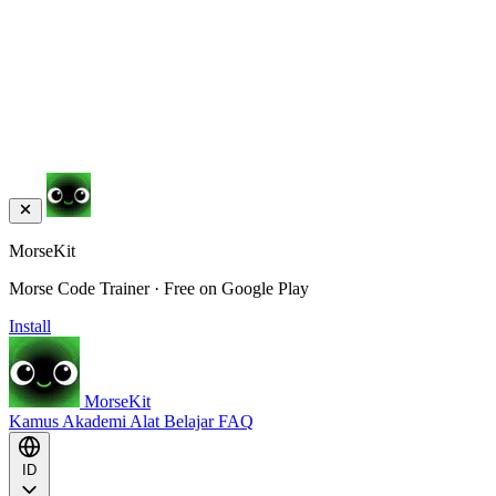
MorseKit
Morse Code Trainer · Free on Google Play
Install
MorseKit
Kamus
Akademi
Alat
Belajar
FAQ
ID