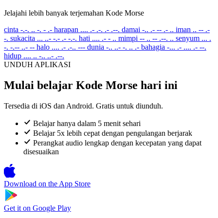
Jelajahi lebih banyak terjemahan Kode Morse
cinta
-.-. .. -. - .-
harapan
.... .- .-. .- .--.
damai
-.. .- -- .- ..
iman
.. -- .-
-.
sukacita
... ..- -.- .- -.-.
hati
.... .- - ..
mimpi
-- .. -- .--. ..
senyum
... .
-. -.-- ..- --
halo
.... .- .-.. ---
dunia
-.. ..- -. .. .-
bahagia
-... .- .... .- --.
hidup
.... .. -.. ..- .--.
UNDUH APLIKASI
Mulai belajar Kode Morse hari ini
Tersedia di iOS dan Android. Gratis untuk diunduh.
Belajar hanya dalam 5 menit sehari
Belajar 5x lebih cepat dengan pengulangan berjarak
Perangkat audio lengkap dengan kecepatan yang dapat
disesuaikan
Download on the
App Store
Get it on
Google Play