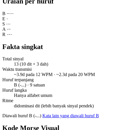
Uraian per huruf
B
−
·
·
·
E
·
S
·
·
·
A
·
−
R
·
−
·
Fakta singkat
Total sinyal
13 (10 dit + 3 dah)
Waktu transmisi
~3.9d pada 12 WPM · ~2.3d pada 20 WPM
Huruf terpanjang
B (-...) · 9 satuan
Huruf langka
Hanya alfabet umum
Ritme
didominasi dit (lebih banyak sinyal pendek)
Diawali huruf B (-...)
Kata lain yang diawali huruf B
Kode Morse Visual