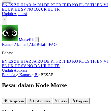
EN
ES
ZH
HI
AR
JA
RU
DE
PT
FR
IT
ID
KO
PL
CS
TH
BN
VI
EL
UK
HE
SV
NO
DA
UR
HU
TR
Unduh Aplikasi
MorseKit
Kamus
Akademi
Alat
Belajar
FAQ
Bahasa
EN
ES
ZH
HI
AR
JA
RU
DE
PT
FR
IT
ID
KO
PL
CS
TH
BN
VI
EL
UK
HE
SV
NO
DA
UR
HU
TR
Unduh Aplikasi
Beranda
>
Kamus
>
B
>
BESAR
Besar
dalam Kode Morse
−
·
·
·
·
·
·
·
·
−
·
−
·
Dengarkan
Unduh .wav
Salin
Bagikan