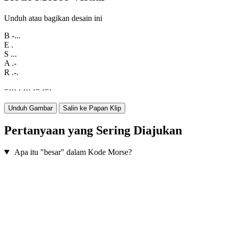
Unduh atau bagikan desain ini
B
-...
E
.
S
...
A
.-
R
.-.
−
·
·
·
·
·
·
·
·
−
·
−
·
Unduh Gambar
Salin ke Papan Klip
Pertanyaan yang Sering Diajukan
Apa itu "besar" dalam Kode Morse?